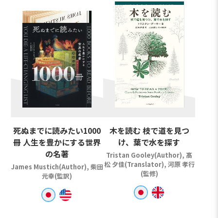
死ぬまでに読みたい1000
木を読む 枝で道を見つ
冊 人生を豊かにする世界
け、葉で水を探す
の名著
Tristan Gooley(Author), 髙
松 夕佳(Translator), 河原 孝行
James Mustich(Author), 柴田
(監修)
元幸(監訳)