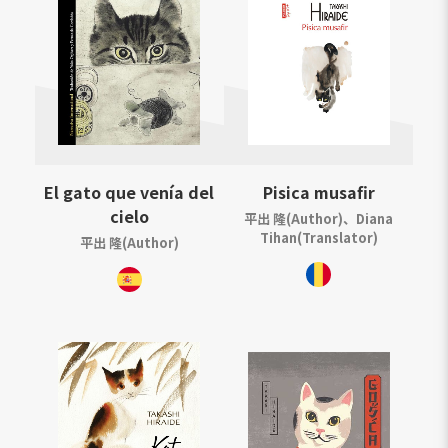
El gato que venía del
Pisica musafir
cielo
平出 隆(Author)、Diana
Tihan(Translator)
平出 隆(Author)