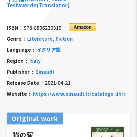
Testaverde(Translator)
ISBN
978-8806230319
Genre
Literature, Fiction
Language
イタリア語
Region
Italy
Publisher
Einaudi
Release Date
2021-04-21
Website
https://www.einaudi.it/catalogo-libri/narrativa-straniera/narrativa-giapponese/il-gatto-venuto-dal-cielo-hiraide-takashi-9788806230319/
Original work
猫の客