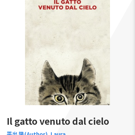
Il gatto venuto dal cielo
平出 隆(Author)
Laura
,