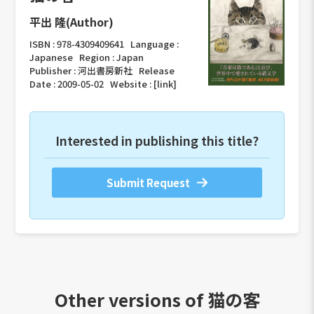
平出 隆(Author)
ISBN :
978-4309409641
Language :
Japanese
Region :
Japan
Publisher :
河出書房新社
Release
Date :
2009-05-02
Website :
[link]
Interested in publishing this title?
Submit Request
Other versions of
猫の客