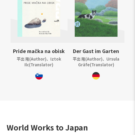
Pride mačka na obisk
Der Gast im Garten
平出 隆(Author)、Iztok
平出 隆(Author)、Ursula
Ilc(Translator)
Gräfe(Translator)
World Works to Japan