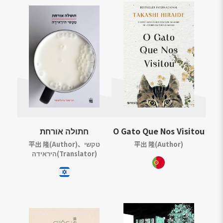
חתולה אורחת
O Gato Que Nos Visitou
平出 隆(Author)、טקשי
平出 隆(Author)
היראידה(Translator)