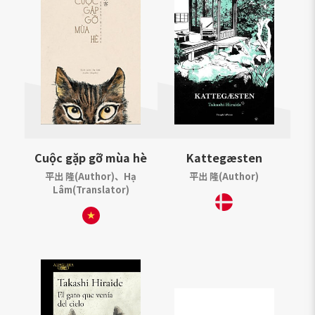
Cuộc gặp gỡ mùa hè
Kattegæsten
平出 隆(Author)、Hạ
平出 隆(Author)
Lâm(Translator)