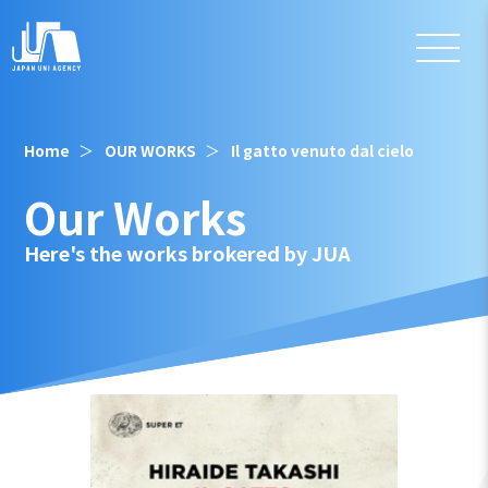
Home
OUR WORKS
Il gatto venuto dal cielo
Our Works
Here's the works brokered by JUA