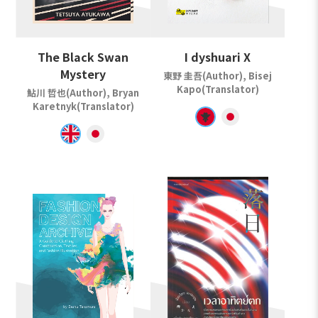
The Black Swan
I dyshuari X
Mystery
東野 圭吾(Author), Bisej
Kapo(Translator)
鮎川 哲也(Author), Bryan
Karetnyk(Translator)