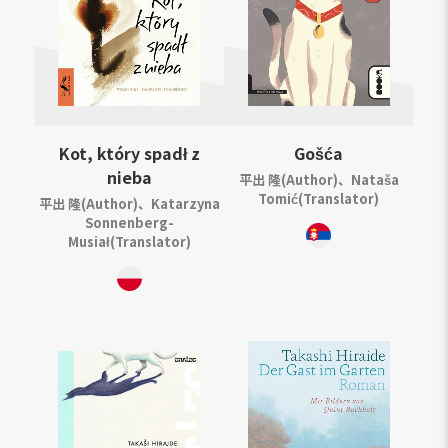
Kot, który spadł z
Gošća
nieba
平出 隆(Author)、Nataša
Tomić(Translator)
平出 隆(Author)、Katarzyna
Sonnenberg-
Musiał(Translator)