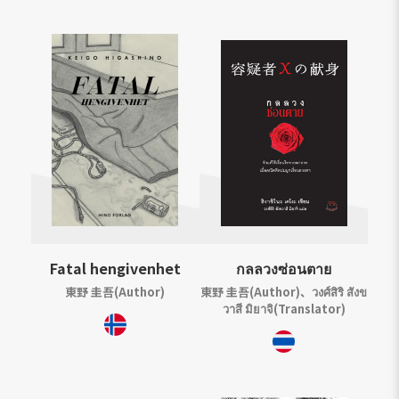
Fatal hengivenhet
กลลวงซ่อนตาย
東野 圭吾(Author)
東野 圭吾(Author)、วงศ์สิริ สังข
วาสี มิยาจิ(Translator)