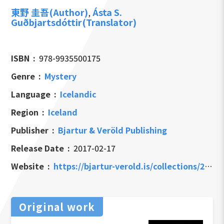
東野 圭吾(Author)
Ásta S.
,
Guðbjartsdóttir(Translator)
ISBN
978-9935500175
Genre
Mystery
Language
Icelandic
Region
Iceland
Publisher
Bjartur & Veröld Publishing
Release Date
2017-02-17
Website
https://bjartur-verold.is/collections/2018/products/hinn-grunadi-hr-x
Original work