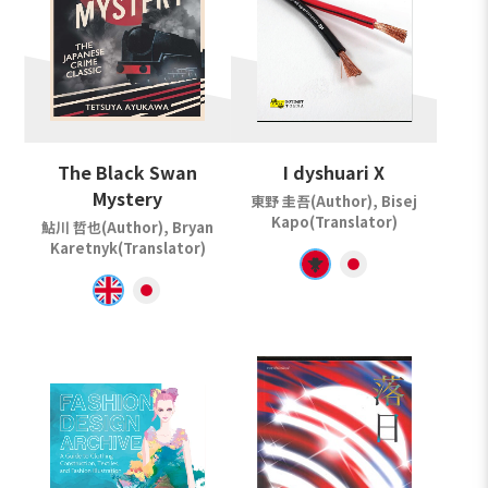
The Black Swan
I dyshuari X
Mystery
東野 圭吾(Author), Bisej
Kapo(Translator)
鮎川 哲也(Author), Bryan
Karetnyk(Translator)