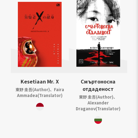
Kesetiaan Mr. X
Смъртоносна
отдаденост
東野 圭吾(Author)、Faira
Ammadea(Translator)
東野 圭吾(Author)、
Alexander
Draganov(Translator)