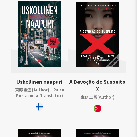
Uskollinen naapuri
A Devoção do Suspeito
X
東野 圭吾(Author)、Raisa
Porrasmaa(Translator)
東野 圭吾(Author)