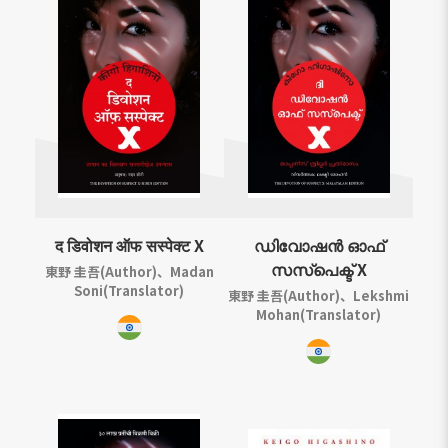
द डिवोशन ऑफ सस्पेक्ट X
ഡിവോഷൻ ഓഫ്
സസ്പെക്ട് X
東野 圭吾(Author)、Madan
Soni(Translator)
東野 圭吾(Author)、Lekshmi
Mohan(Translator)