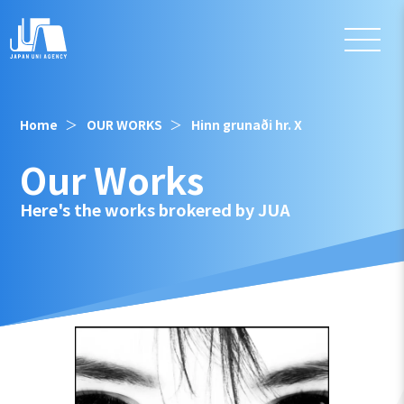
Home
OUR WORKS
Hinn grunaði hr. X
Our Works
Here's the works brokered by JUA