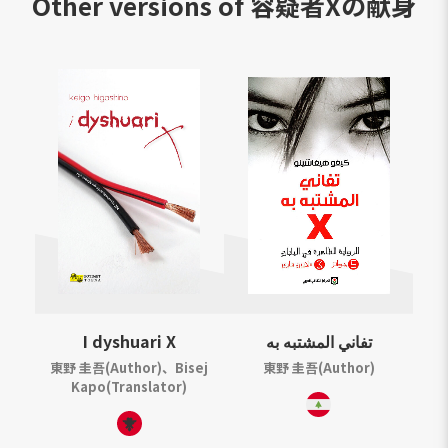
Other versions of
容疑者Xの献身
I dyshuari X
تفاني المشتبه به
東野 圭吾(Author)、Bisej
東野 圭吾(Author)
Kapo(Translator)