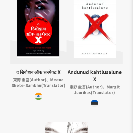
द डिवोशन ऑफ सस्पेक्ट X
Andunud kahtlusalune
X
東野 圭吾(Author)、Meena
Shete-Sambhu(Translator)
東野 圭吾(Author)、Margit
Juurikas(Translator)