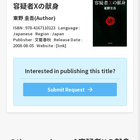
容疑者Xの献身
東野 圭吾(Author)
ISBN :
978-4167110123
Language :
Japanese
Region :
Japan
Publisher :
文藝春秋
Release Date :
2008-08-05
Website :
[link]
Interested in publishing this title?
Submit Request