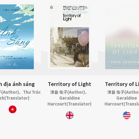
h địa ánh sáng
Territory of Light
Territory of L
Author)、Thư Trúc
津島 佑子(Author)、
津島 佑子(Autho
ch(Translator)
Geraldine
Geraldine
Harcourt(Translator)
Harcourt(Transl