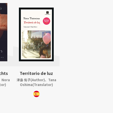
chts
Territorio de luz
、Nora
津島 佑子(Author)、Tana
tor)
Oshima(Translator)