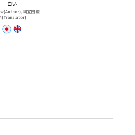
白い
ow(Author), 禰冝田 亜
希(Translator)