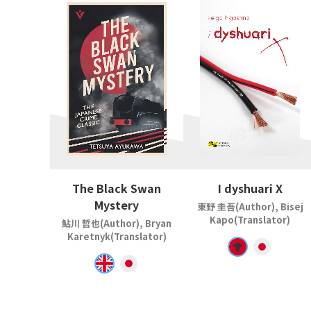
The Black Swan
I dyshuari X
Mystery
東野 圭吾(Author), Bisej
Kapo(Translator)
鮎川 哲也(Author), Bryan
Karetnyk(Translator)