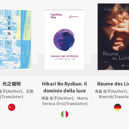
光之领地
Hikari No Ryōbun. Il
Räume des Li
dominio della luce
佑子(Author)、王燕
津島 佑子(Author)
(Translator)
Bierich(Transla
津島 佑子(Author)、Maria
Teresa Orsi(Translator)