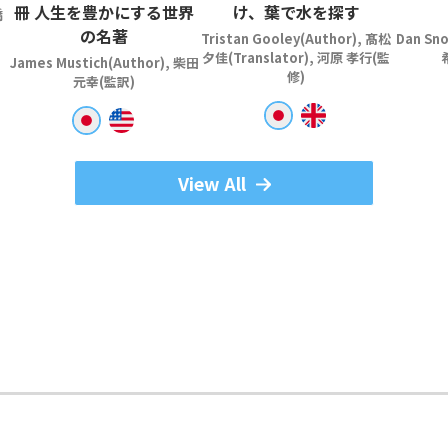
冊 人生を豊かにする世界
け、葉で水を探す
橋
の名著
Tristan Gooley(Author), 髙松
Dan Sn
夕佳(Translator), 河原 孝行(監
James Mustich(Author), 柴田
修)
元幸(監訳)
View All