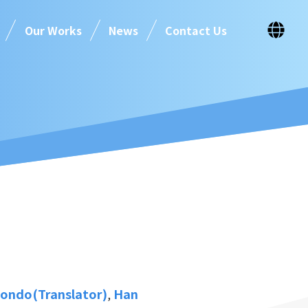
Our Works
News
Contact Us
ondo(Translator)
Han
,