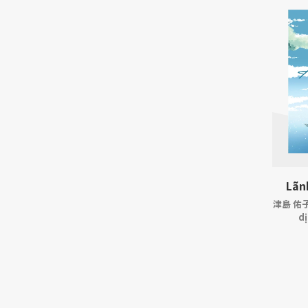
Lãn
津島 佑子(
dị