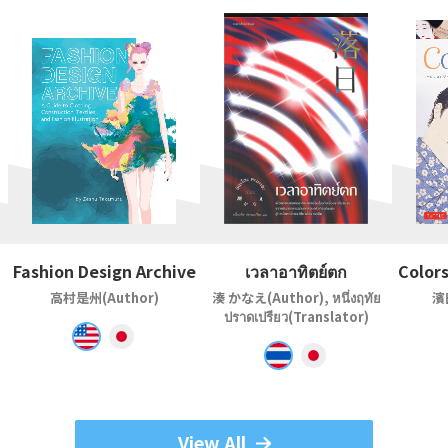
Fashion Design Archive
เวลาอาทิตย์ตก
Colors
高村是州(Author)
湊 かなえ(Author), หนึ่งฤทัย
濱
ปราดเปรียว(Translator)
View All