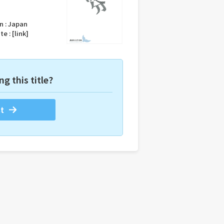
n :
Japan
te :
[link]
ng this title?
t