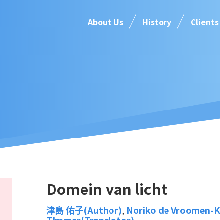
About Us
History
Clients
Domein van licht
津島 佑子(Author)
Noriko de Vroomen-K
,
TImmer(Translator)