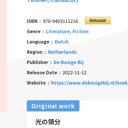
ISBN
978-9403111216
Genre
Literature, Fiction
Language
Dutch
Region
Netherlands
Publisher
De Bezige Bij
Release Date
2022-11-12
Website
https://www.debezigebij.nl/boek
Original work
光の領分