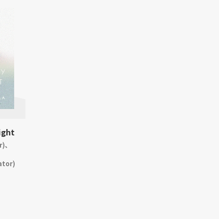
ight
r)、
ator)