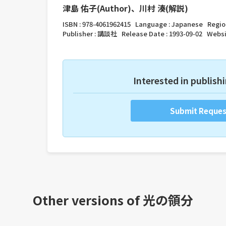
津島 佑子(Author)、川村 湊(解説)
ISBN :
978-4061962415
Language :
Japanese
Regio
Publisher :
講談社
Release Date :
1993-09-02
Websi
Interested in publishi
Submit Reques
Other versions of
光の領分