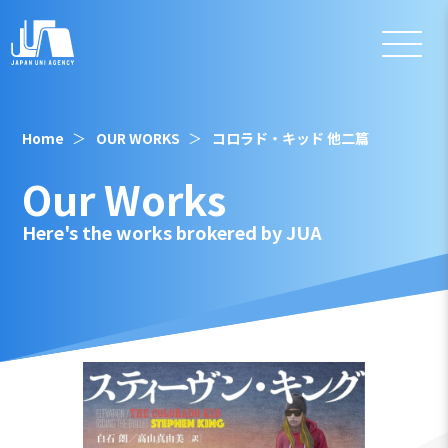
Home
OUR WORKS
コロラド・キッド 他二篇
Our Works
Here's the works brokered by JUA