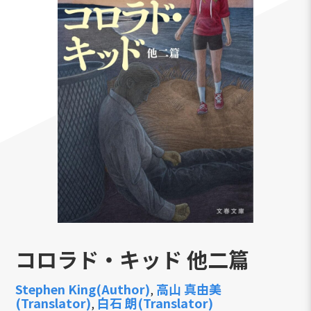
コロラド・キッド 他二篇
Stephen King(Author)
高山 真由美
,
(Translator)
白石 朗(Translator)
,