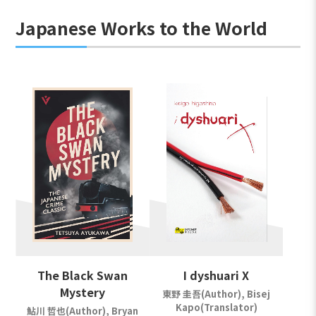
Japanese Works to the World
The Black Swan
I dyshuari X
Mystery
東野 圭吾(Author), Bisej
Kapo(Translator)
鮎川 哲也(Author), Bryan