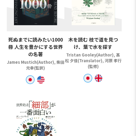
死ぬまでに読みたい1000
木を読む 枝で道を見つ
冊 人生を豊かにする世界
け、葉で水を探す
の名著
Tristan Gooley(Author), 髙
松 夕佳(Translator), 河原 孝行
James Mustich(Author), 柴田
(監修)
元幸(監訳)