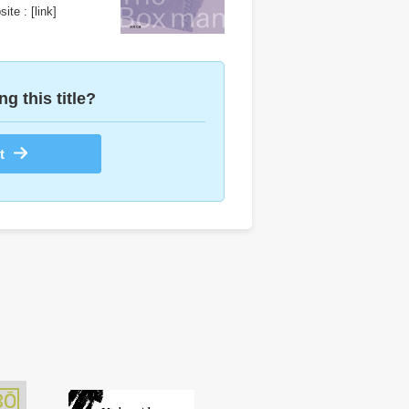
ite :
[link]
ng this title?
t