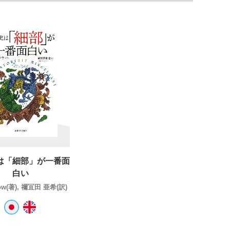
は「細部」が一番面
白い
ow(著), 禰冝田 亜希(訳)