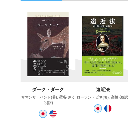
ダーク・ダーク
遠近法
サマンサ・ハント(著), 壁谷 さく
ローラン・ビネ(著), 高橋 啓(訳
ら(訳)