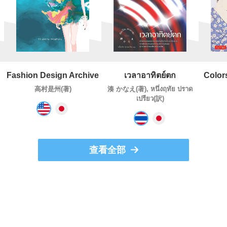
Fashion Design Archive
เวลาอาทิตย์ตก
Color
高村是州(著)
湊 かなえ(著), หนึ่งฤทัย ปราด
เปรียว(訳)
查看全部