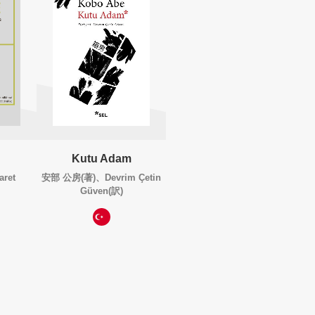
Kutu Adam
ret
安部 公房(著)、Devrim Çetin
Güven(訳)