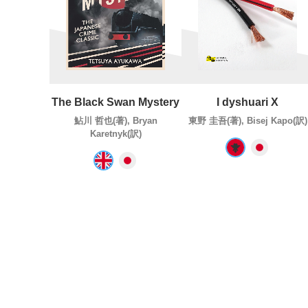
The Black Swan Mystery
I dyshuari X
鮎川 哲也(著), Bryan
東野 圭吾(著), Bisej Kapo(訳)
Karetnyk(訳)