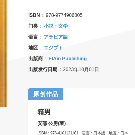
ISBN
978-9774906305
门类
小説・文学
语言
アラビア語
地区
エジプト
出版商
ElAin Publishing
出版发行日期
2023年10月01日
原创作品
箱男
安部 公房(著)
ISBN :
978-4101121161
语言 :
日本語
地区 :
日本