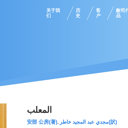
关于我
历
客
敝司
们
史
户
品
المعلب
安部 公房(著)
مجدي عبد المجيد خاطر(訳)
,