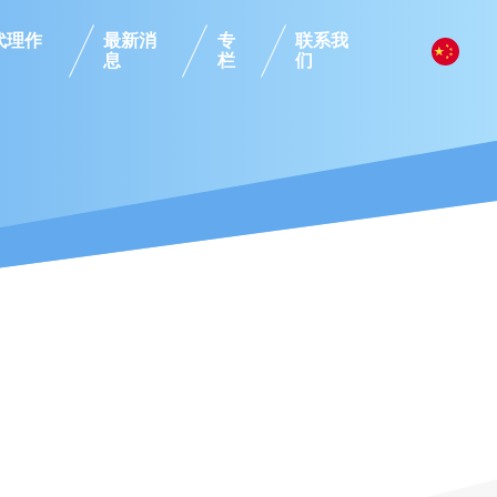
代理作
最新消
专
联系我
息
栏
们