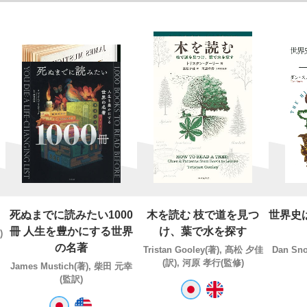
死ぬまでに読みたい1000
木を読む 枝で道を見つ
世界史
冊 人生を豊かにする世界
け、葉で水を探す
)
の名著
Tristan Gooley(著), 髙松 夕佳
Dan Sn
(訳), 河原 孝行(監修)
James Mustich(著), 柴田 元幸
(監訳)