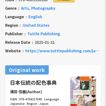
Genre
Arts, Photography
Language
English
Region
United States
Publisher
Tuttle Publishing
Release Date
2025-01-31
Website
https://www.tuttlepublishing.com/japan/colors-in-japanese-art-9784805318188
Original work
日本伝統の配色事典
濱田 信義(Author)
ISBN :
978-4768317648
Language :
Japanese
Region :
Japan