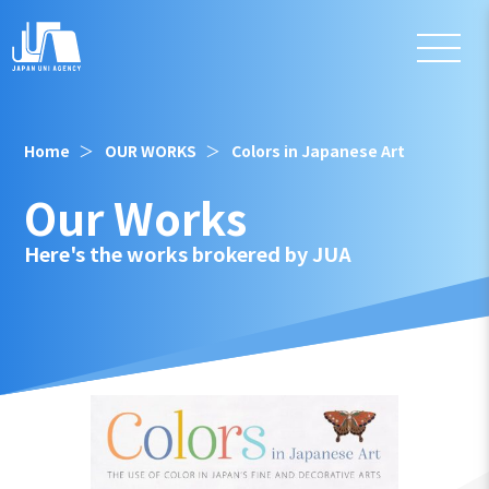
Home
OUR WORKS
Colors in Japanese Art
Our Works
Here's the works brokered by JUA