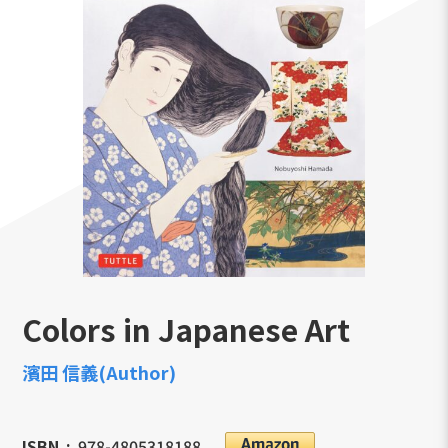
Colors in Japanese Art
濱田 信義(Author)
ISBN
978-4805318188