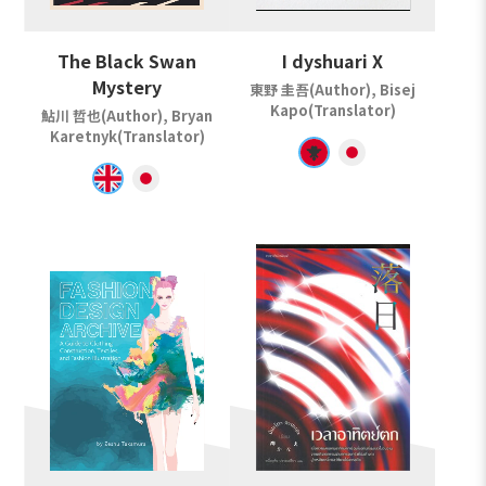
The Black Swan
I dyshuari X
Mystery
東野 圭吾(Author), Bisej
Kapo(Translator)
鮎川 哲也(Author), Bryan
Karetnyk(Translator)