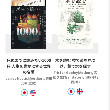
死ぬまでに読みたい1000
木を読む 枝で道を見つ
冊 人生を豊かにする世界
け、葉で水を探す
の名著
Tristan Gooley(Author), 髙
松 夕佳(Translator), 河原 孝行
James Mustich(Author), 柴田
(監修)
元幸(監訳)