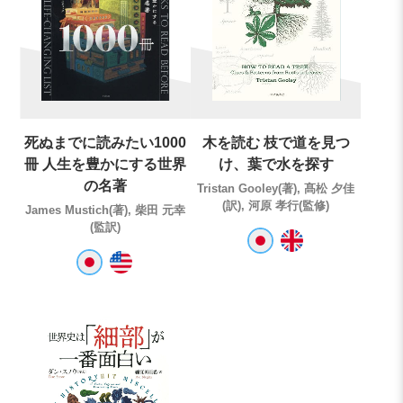
死ぬまでに読みたい1000
木を読む 枝で道を見つ
冊 人生を豊かにする世界
け、葉で水を探す
の名著
Tristan Gooley(著), 髙松 夕佳
(訳), 河原 孝行(監修)
James Mustich(著), 柴田 元幸
(監訳)