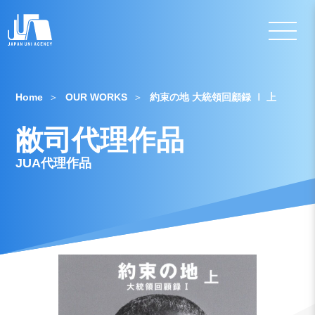
Home
OUR WORKS
約束の地 大統領回顧録 Ⅰ 上
敝司代理作品
JUA代理作品