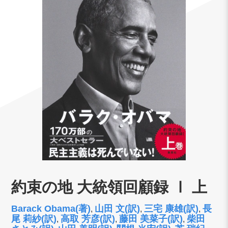
約束の地 大統領回顧録 Ⅰ 上
Barack Obama(著)
山田 文(訳)
三宅 康雄(訳)
長
,
,
,
尾 莉紗(訳)
高取 芳彦(訳)
藤田 美菜子(訳)
柴田
,
,
,