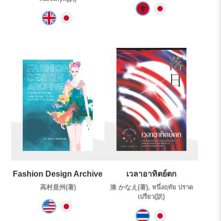
Fashion Design Archive
เวลาอาทิตย์ตก
高村是州(著)
湊 かなえ(著), หนึ่งฤทัย ปราด
เปรียว(訳)