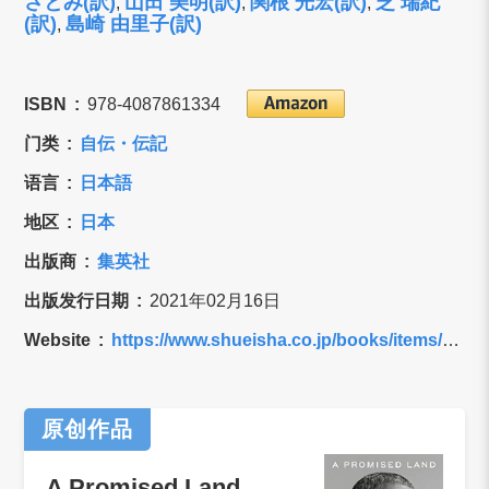
さとみ(訳)
山田 美明(訳)
関根 光宏(訳)
芝 瑞紀
,
,
,
(訳)
島崎 由里子(訳)
,
ISBN
978-4087861334
门类
自伝・伝記
语言
日本語
地区
日本
出版商
集英社
出版发行日期
2021年02月16日
Website
https://www.shueisha.co.jp/books/items/contents.html?isbn=978-4-08-786133-4
原创作品
A Promised Land