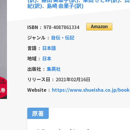
、
、
、
紀(訳)
島崎 由里子(訳)
、
ISBN
978-4087861334
ジャンル
自伝・伝記
言語
日本語
地域
日本
出版社
集英社
リリース日
2021年02月16日
Website
https://www.shueisha.co.jp/books/items
原著