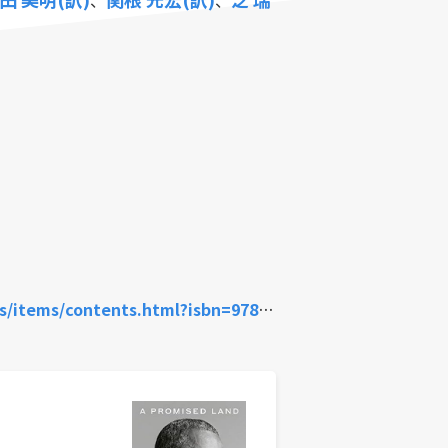
、
、
/contents.html?isbn=978-4-08-786133-4