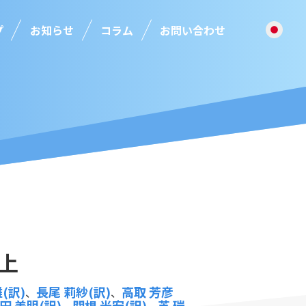
プ
お知らせ
コラム
お問い合わせ
 上
(訳)
長尾 莉紗(訳)
高取 芳彦
、
、
田 美明(訳)
関根 光宏(訳)
芝 瑞