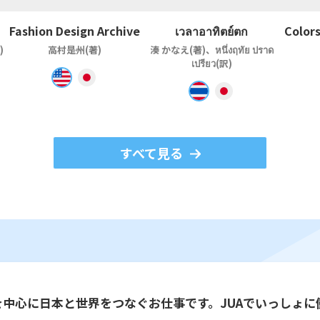
Fashion Design Archive
เวลาอาทิตย์ตก
Colors
)
高村是州(著)
湊 かなえ(著)、หนึ่งฤทัย ปราด
เปรียว(訳)
すべて見る
を中心に日本と世界をつなぐお仕事です。JUAでいっしょに