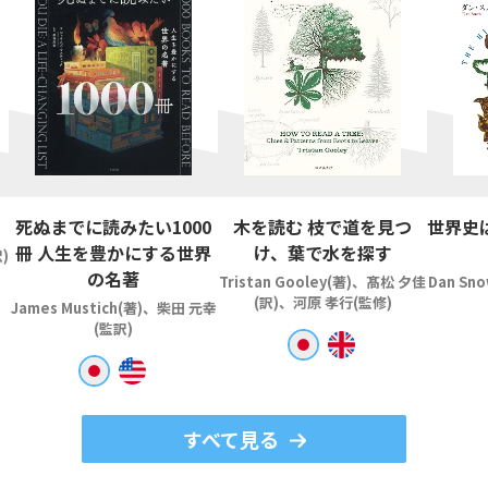
死ぬまでに読みたい1000
木を読む 枝で道を見つ
世界史
冊 人生を豊かにする世界
け、葉で水を探す
)
の名著
Tristan Gooley(著)、髙松 夕佳
Dan Sn
(訳)、河原 孝行(監修)
James Mustich(著)、柴田 元幸
(監訳)
すべて見る