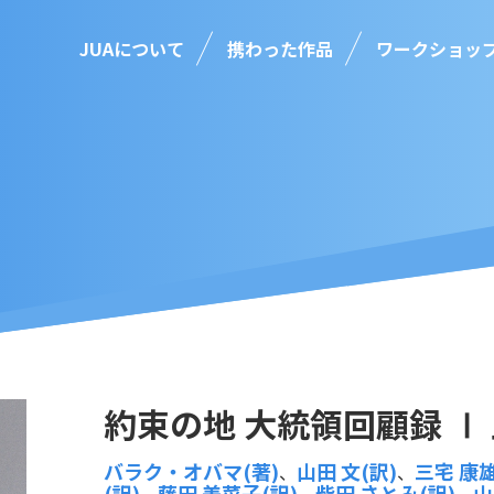
JUAについて
携わった作品
ワークショッ
約束の地 大統領回顧録 Ⅰ
バラク・オバマ(著)
山田 文(訳)
三宅 康雄
、
、
(訳)
藤田 美菜子(訳)
柴田 さとみ(訳)
山