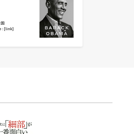
衆国
 :
[link]