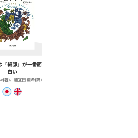
は「細部」が一番面
白い
ow(著)、禰冝田 亜希(訳)