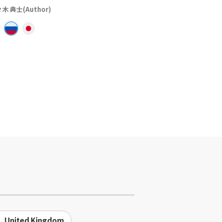
木 典士(Author)
United Kingdom