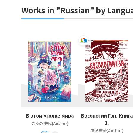
Works in "Russian" by Langu
В этом уголке мира
Босоногий Гэн. Книга
1.
こうの 史代(Author)
中沢 啓治(Author)