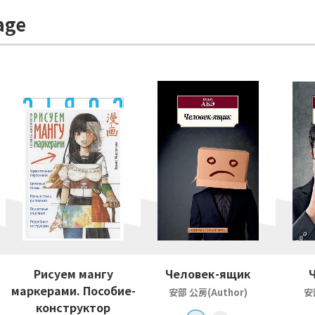
age
Рисуем мангу
Человек-ящик
маркерами. Пособие-
安部 公房(Author)
安
конструктор