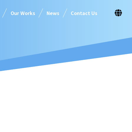
Our Works
News
Contact Us