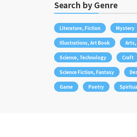
Search by Genre
Literature, Fiction
Mystery
Illustrations, Art Book
Arts
Science, Technology
Craft
Science Fiction, Fantasy
De
Game
Poetry
Spiritua