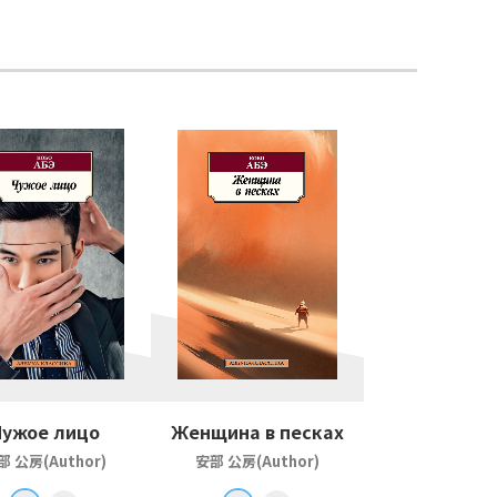
Чужое лицо
Женщина в песках
部 公房(Author)
安部 公房(Author)