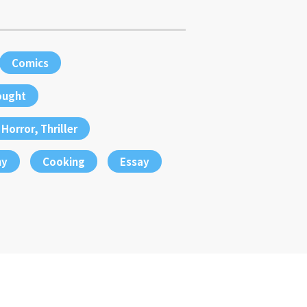
Comics
ought
Horror, Thriller
hy
Cooking
Essay