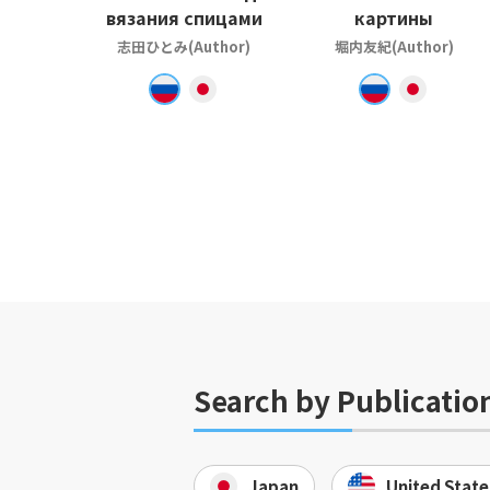
вязания спицами
картины
志田ひとみ(Author)
堀内友紀(Author)
Search by Publicatio
Japan
United State