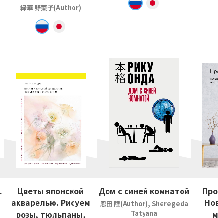
緑華 野菜子(Author)
.
Цветы японской
Дом с синей комнатой
Про
акварелью. Рисуем
Но
恩田 陸(Author), Sheregeda
розы, тюльпаны,
Tatyana
м