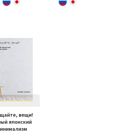
щайте, вещи!
вый японский
инимализм