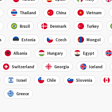
Thailand
China
Vietnam
Brazil
Denmark
Turkey
s
Estonia
Czech
Mongol
Albania
Hungary
Egypt
Switzerland
Georgia
Iceland
Israel
Chile
Slovenia
Greece