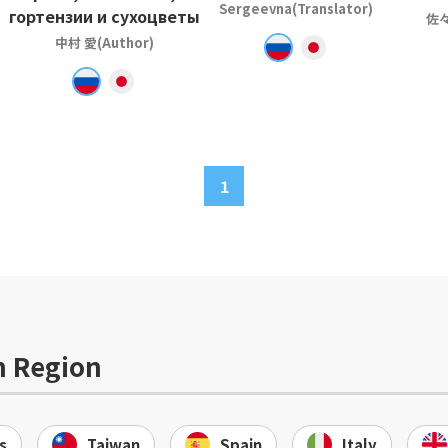
Sergeevna(Translator)
гортензии и сухоцветы
佐々
中村 愛(Author)
1
n Region
s
Taiwan
Spain
Italy