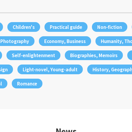
Children's
Practical guide
Non-fiction
, Photography
Economy, Business
Humanity, Th
Self-enlightenment
Biographies, Memoirs
sign
Light-novel, Young-adult
History, Geograp
l
Romance
News