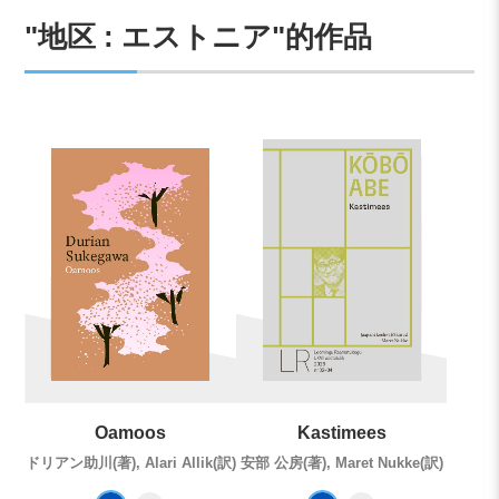
"地区 : エストニア"的作品
Oamoos
Kastimees
ドリアン助川(著), Alari Allik(訳)
安部 公房(著), Maret Nukke(訳)