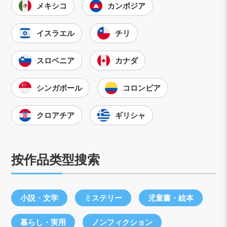
メキシコ
カンボジア
イスラエル
チリ
スロベニア
カナダ
シンガポール
コロンビア
クロアチア
ギリシャ
按作品类型搜索
小説・文学
ミステリー
児童書・絵本
暮らし・実用
ノンフィクション