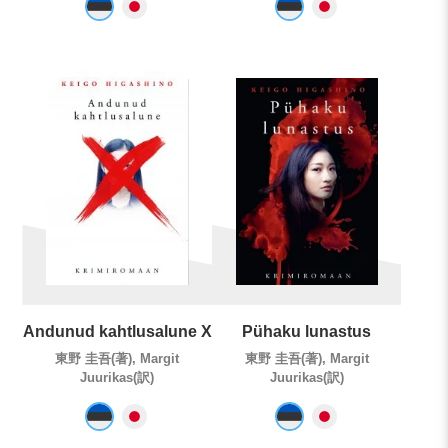
Andunud kahtlusalune X
Pühaku lunastus
東野 圭吾(著), Margit
東野 圭吾(著), Margit
Juurikas(訳)
Juurikas(訳)