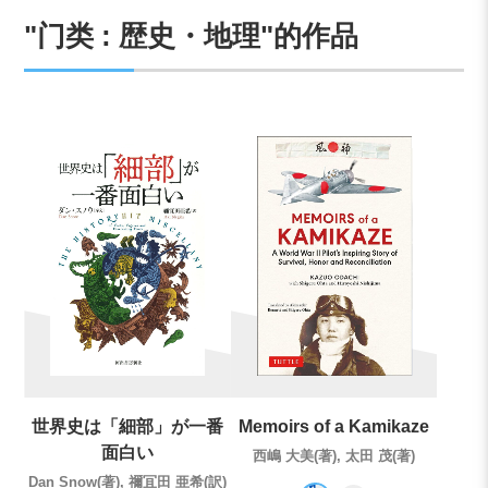
"门类 : 歴史・地理"的作品
世界史は「細部」が一番
Memoirs of a Kamikaze
面白い
西嶋 大美(著), 太田 茂(著)
Dan Snow(著), 禰冝田 亜希(訳)