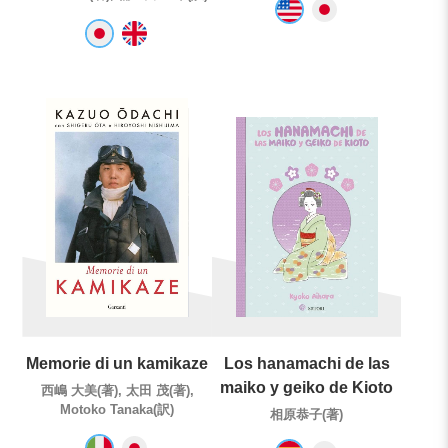
Memorie di un kamikaze
Los hanamachi de las
maiko y geiko de Kioto
西嶋 大美(著), 太田 茂(著),
Motoko Tanaka(訳)
相原恭子(著)