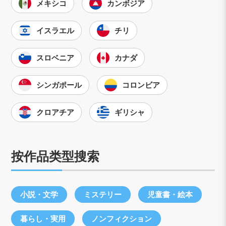
メキシコ
カンボジア
イスラエル
チリ
スロベニア
カナダ
シンガポール
コロンビア
クロアチア
ギリシャ
按作品类型搜索
小説・文学
ミステリー
児童書・絵本
暮らし・実用
ノンフィクション