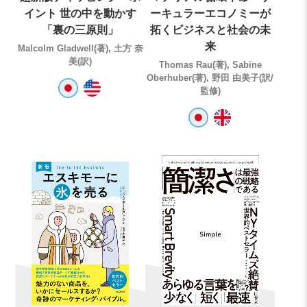
イント 世の中を動かす
ーキュラーエコノミーが
「裏の三原則」
拓くビジネスと社会の未
来
Malcolm Gladwell(著), 土方 奈
美(訳)
Thomas Rau(著), Sabine
Oberhuber(著), 野田 由美子(訳/
監修)