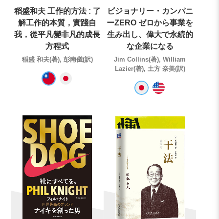
稻盛和夫 工作的方法 : 了
ビジョナリー・カンパニ
解工作的本質，實踐自
ーZERO ゼロから事業を
我，從平凡變非凡的成長
生み出し、偉大で永続的
方程式
な企業になる
稲盛 和夫(著), 彭南儀(訳)
Jim Collins(著), William
Lazier(著), 土方 奈美(訳)