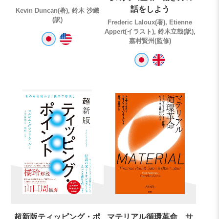
話をしよう
Kevin Duncan(著), 鈴木 沙織
(訳)
Frederic Laloux(著), Etienne
Appert(イラスト), 鈴木立哉(訳),
嘉村賢州(監修)
超新版ティッピング・ポ
マテリアル循環革命 サ