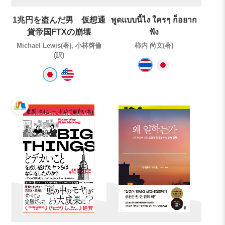
1兆円を盗んだ男 仮想通
พูดแบบนี้ไง ใครๆ ก็อยาก
貨帝国FTXの崩壊
ฟัง
Michael Lewis(著), 小林啓倫
柿内 尚文(著)
(訳)