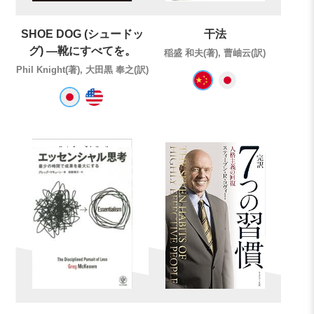
SHOE DOG (シュードッ
干法
グ) ―靴にすべてを。
稲盛 和夫(著), 曹岫云(訳)
Phil Knight(著), 大田黒 奉之(訳)