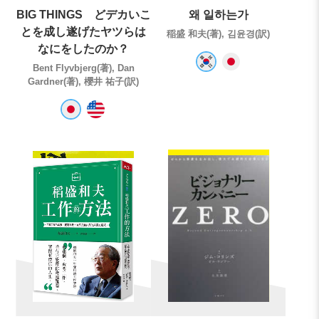
BIG THINGS どデカいこ
왜 일하는가
とを成し遂げたヤツらは
稲盛 和夫(著), 김윤경(訳)
なにをしたのか？
Bent Flyvbjerg(著), Dan
Gardner(著), 櫻井 祐子(訳)