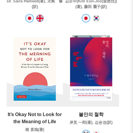
Dr. Saira Hameed(著), 児島 修
김은주(Kim Eun-Joo(金恩住))
(訳)
(著), 藤田 麗子(訳)
It’s Okay Not to Look for
불안의 철학
the Meaning of Life
岸見 一郎(著), 김윤경(訳)
南 直哉(著)