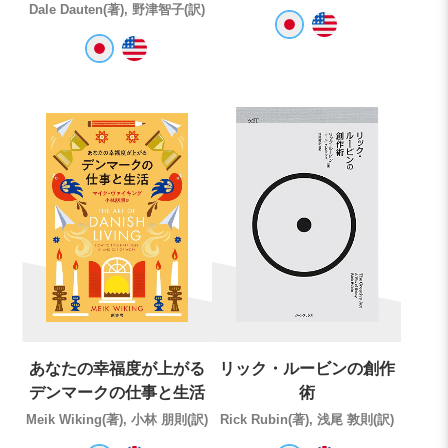
Dale Dauten(著), 野津智子(訳)
あなたの幸福度が上がる
リック・ルービンの創作
デンマークの仕事と生活
術
Meik Wiking(著), 小林 朋則(訳)
Rick Rubin(著), 浅尾 敦則(訳)