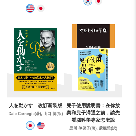
人を動かす 改訂新装版
兒子使用說明書：在你放
棄和兒子溝通之前，請先
Dale Carnegie(著), 山口 博(訳)
看腦科學專家怎麼說
黒川 伊保子(著), 蘇楓雅(訳)