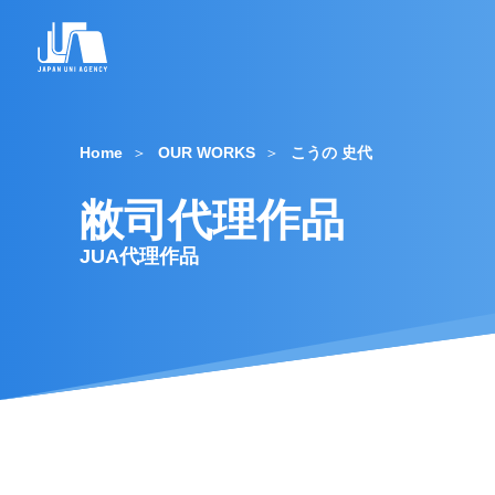
Home
OUR WORKS
こうの 史代
敝司代理作品
JUA代理作品