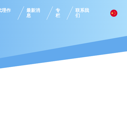
代理作
最新消
专
联系我
息
栏
们