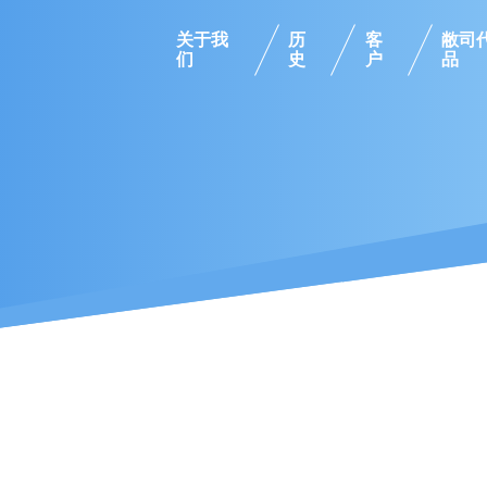
关于我
历
客
敝司
们
史
户
品