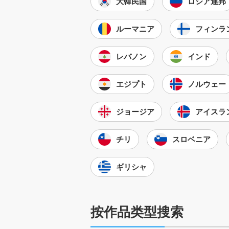
大韓民国
ロシア連邦
ルーマニア
フィンラ
レバノン
インド
エジプト
ノルウェー
ジョージア
アイスラ
チリ
スロベニア
ギリシャ
按作品类型搜索