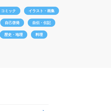
コミック
イラスト・画集
自己啓発
自伝・伝記
歴史・地理
料理