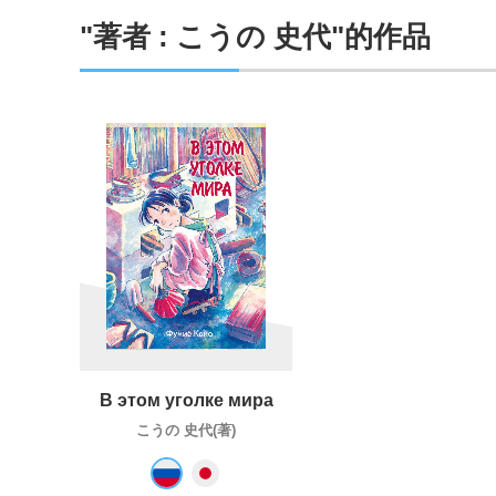
"著者 : こうの 史代"的作品
В этом уголке мира
こうの 史代(著)