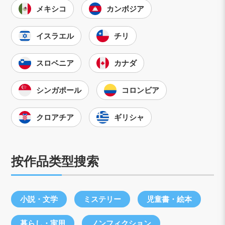
メキシコ
カンボジア
イスラエル
チリ
スロベニア
カナダ
シンガポール
コロンビア
クロアチア
ギリシャ
按作品类型搜索
小説・文学
ミステリー
児童書・絵本
暮らし・実用
ノンフィクション