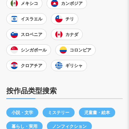
メキシコ
カンボジア
イスラエル
チリ
スロベニア
カナダ
シンガポール
コロンビア
クロアチア
ギリシャ
按作品类型搜索
小説・文学
ミステリー
児童書・絵本
暮らし・実用
ノンフィクション