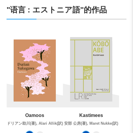
"语言 : エストニア語"的作品
Oamoos
Kastimees
ドリアン助川(著), Alari Allik(訳)
安部 公房(著), Maret Nukke(訳)