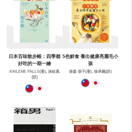
日本百味散步帳：四季都
5色鮮食 養出健康亮麗毛小
好吃的一期一繪
孩
KAILENE FALLS(著), 涂紋凰
俵森 朋子(著), 徐承義(訳)
(訳)