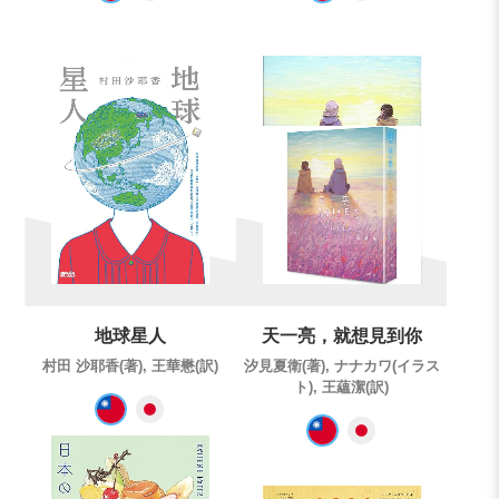
地球星人
天一亮，就想見到你
村田 沙耶香(著), 王華懋(訳)
汐見夏衛(著), ナナカワ(イラス
ト), 王蘊潔(訳)