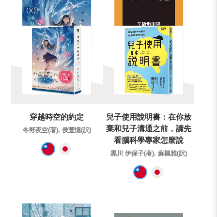
穿越時空的約定
兒子使用說明書：在你放
棄和兒子溝通之前，請先
冬野夜空(著), 侯萱憶(訳)
看腦科學專家怎麼說
黒川 伊保子(著), 蘇楓雅(訳)