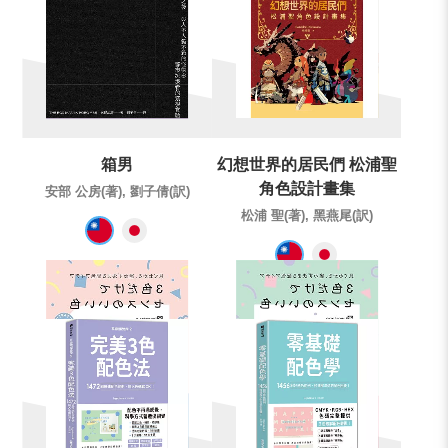
箱男
幻想世界的居民們 松浦聖
角色設計畫集
安部 公房(著), 劉子倩(訳)
松浦 聖(著), 黑燕尾(訳)