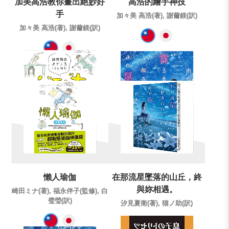
加美高浩教你畫出絕妙好
高浩的繪手神技
手
加々美 高浩(著), 謝薾鎂(訳)
加々美 高浩(著), 謝薾鎂(訳)
懶人瑜伽
在那流星墜落的山丘，終
與妳相遇。
崎田ミナ(著), 福永伴子(監修), 白
璧瑩(訳)
汐見夏衛(著), 猫ノ助(訳)