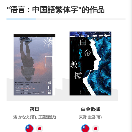
"语言 : 中国語繁体字"的作品
落日
白金數據
湊 かなえ(著), 王蘊潔(訳)
東野 圭吾(著)