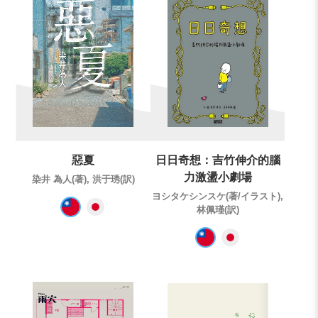
惡夏
日日奇想：吉竹伸介的腦
力激盪小劇場
染井 為人(著), 洪于琇(訳)
ヨシタケシンスケ(著/イラスト),
林佩瑾(訳)