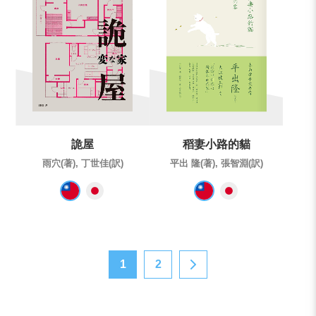
詭屋
稻妻小路的貓
雨穴(著), 丁世佳(訳)
平出 隆(著), 張智淵(訳)
1
2
>