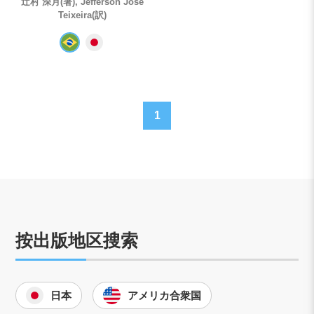
辻村 深月(著), Jefferson José
Teixeira(訳)
1
按出版地区搜索
日本
アメリカ合衆国