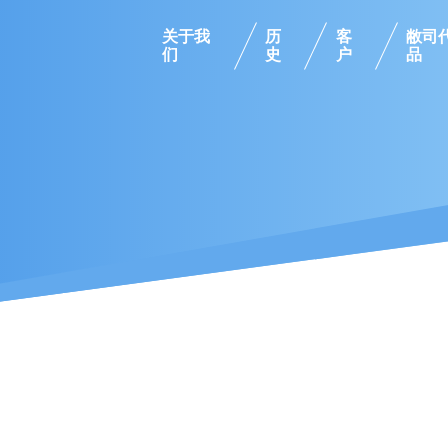
关于我
历
客
敝司
们
史
户
品