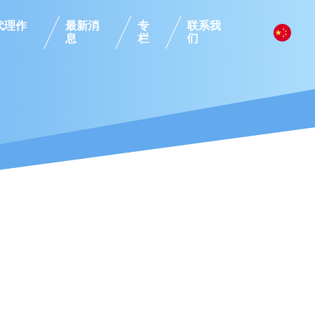
代理作
最新消
专
联系我
息
栏
们