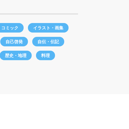
コミック
イラスト・画集
自己啓発
自伝・伝記
歴史・地理
料理