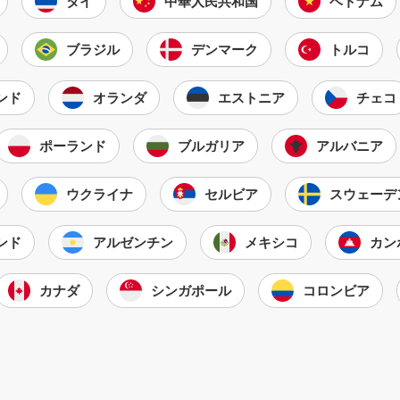
タイ
中華人民共和国
ベトナム
ブラジル
デンマーク
トルコ
ンド
オランダ
エストニア
チェコ
ポーランド
ブルガリア
アルバニア
ウクライナ
セルビア
スウェーデ
ンド
アルゼンチン
メキシコ
カン
カナダ
シンガポール
コロンビア