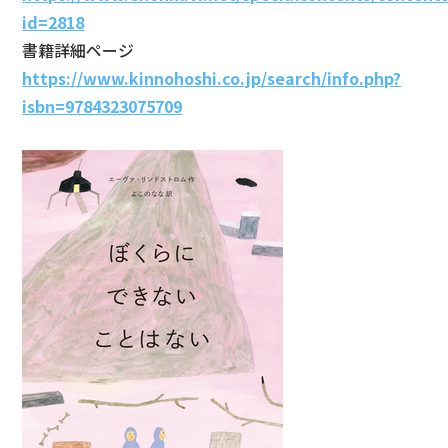
id=2818
書籍詳細ページ
https://www.kinnohoshi.co.jp/search/info.php?
isbn=9784323075709