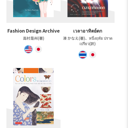
Fashion Design Archive
เวลาอาทิตย์ตก
高村是州(著)
湊 かなえ(著)、หนึ่งฤทัย ปราด
เปรียว(訳)