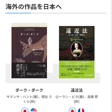
海外の作品を日本へ
ダーク・ダーク
遠近法
サマンサ・ハント(著)、壁谷 さ
ローラン・ビネ(著)、高橋 啓
くら(訳)
(訳)