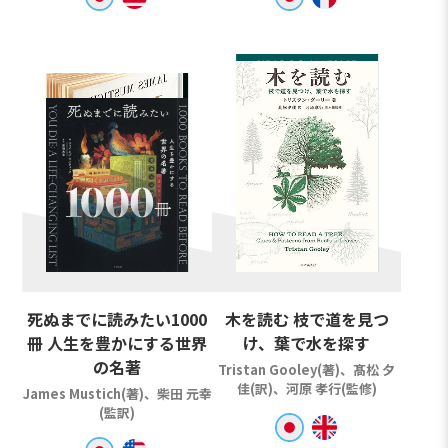
死ぬまでに読みたい1000
木を読む 枝で道を見つ
冊 人生を豊かにする世界
け、葉で水を探す
の名著
Tristan Gooley(著)、髙松 夕
佳(訳)、河原 孝行(監修)
James Mustich(著)、柴田 元幸
(監訳)