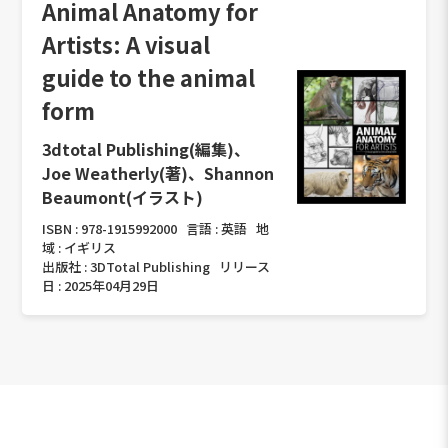
Animal Anatomy for
Artists: A visual
guide to the animal
form
3dtotal Publishing(編集)、
Joe Weatherly(著)、Shannon
Beaumont(イラスト)
ISBN :
978-1915992000
言語 :
英語
地
域 :
イギリス
出版社 :
3DTotal Publishing
リリース
日 :
2025年04月29日