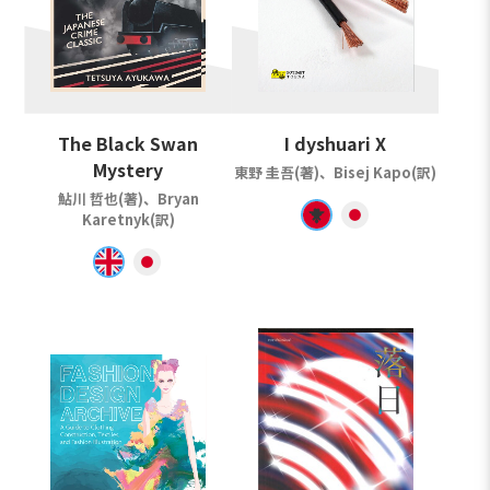
The Black Swan
I dyshuari X
Mystery
東野 圭吾(著)、Bisej Kapo(訳)
鮎川 哲也(著)、Bryan
Karetnyk(訳)