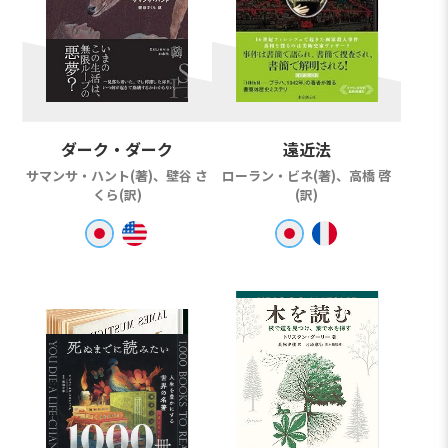
ダーク・ダーク
遠近法
サマンサ・ハント(著)、壁谷 さ
ローラン・ビネ(著)、高橋 啓
くら(訳)
(訳)