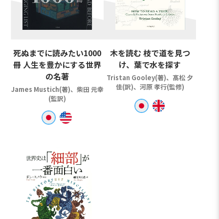
死ぬまでに読みたい1000
木を読む 枝で道を見つ
冊 人生を豊かにする世界
け、葉で水を探す
の名著
Tristan Gooley(著)、髙松 夕
佳(訳)、河原 孝行(監修)
James Mustich(著)、柴田 元幸
(監訳)