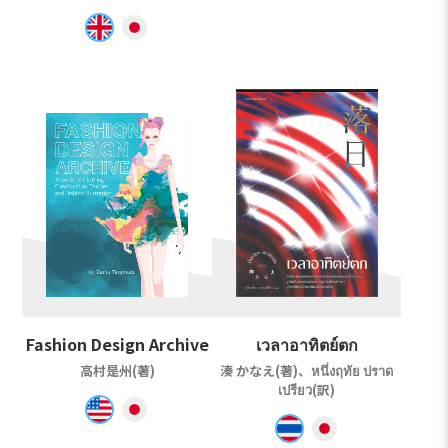
Fashion Design Archive
เวลาอาทิตย์ตก
高村是州(著)
湊 かなえ(著)、หนึ่งฤทัย ปราด
เปรียว(訳)