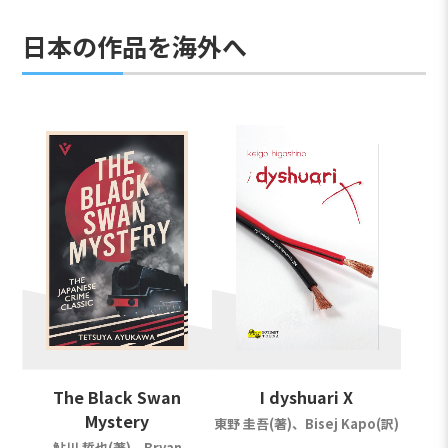
日本の作品を海外へ
The Black Swan
I dyshuari X
Mystery
東野 圭吾(著)、Bisej Kapo(訳)
鮎川 哲也(著)、Bryan