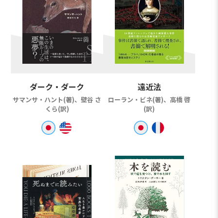
ダーク・ダーク
遠近法
サマンサ・ハント(著)、壁谷 さ
ローラン・ビネ(著)、高橋 啓
くら(訳)
(訳)