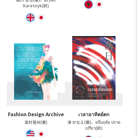
Karetnyk(訳)
Fashion Design Archive
เวลาอาทิตย์ตก
高村是州(著)
湊 かなえ(著)、หนึ่งฤทัย ปราด
เปรียว(訳)