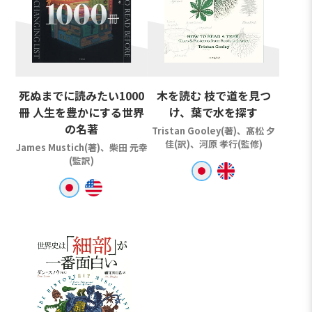
死ぬまでに読みたい1000
木を読む 枝で道を見つ
冊 人生を豊かにする世界
け、葉で水を探す
の名著
Tristan Gooley(著)、髙松 夕
佳(訳)、河原 孝行(監修)
James Mustich(著)、柴田 元幸
(監訳)