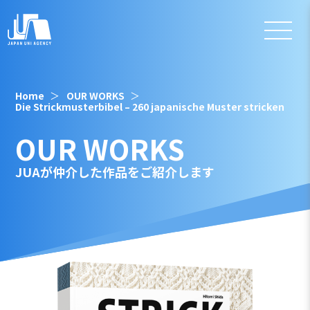
Home
OUR WORKS
Die Strickmusterbibel – 260 japanische Muster stricken
OUR WORKS
JUAが仲介した作品をご紹介します