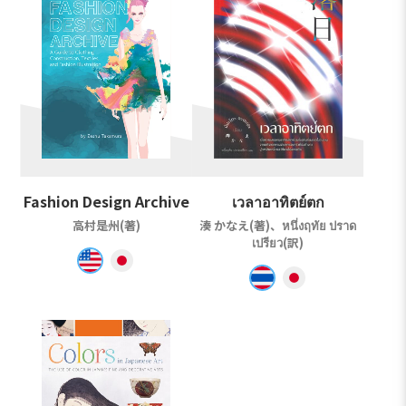
Fashion Design Archive
เวลาอาทิตย์ตก
高村是州(著)
湊 かなえ(著)、หนึ่งฤทัย ปราด
เปรียว(訳)