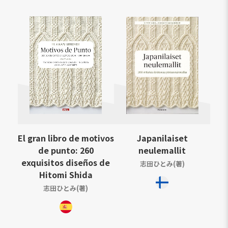
El gran libro de motivos
Japanilaiset
de punto: 260
neulemallit
exquisitos diseños de
志田ひとみ(著)
Hitomi Shida
志田ひとみ(著)