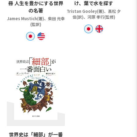
冊 人生を豊かにする世界
け、葉で水を探す
の名著
Tristan Gooley(著)、髙松 夕
佳(訳)、河原 孝行(監修)
James Mustich(著)、柴田 元幸
(監訳)
世界史は「細部」が一番