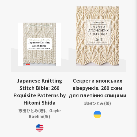
Japanese Knitting
Секрети японських
Stitch Bible: 260
візерунків. 260 схем
Exquisite Patterns by
для плетіння спицями
Hitomi Shida
志田ひとみ(著)
志田ひとみ(著)、Gayle
Roehm(訳)