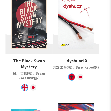
The Black Swan
I dyshuari X
Mystery
東野 圭吾(著)、Bisej Kapo(訳)
鮎川 哲也(著)、Bryan
Karetnyk(訳)