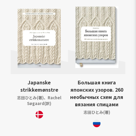
Japanske
Большая книга
strikkemønstre
японских узоров. 260
необычных схем для
志田ひとみ(著)、Rachel
Søgaard(訳)
вязания спицами
志田ひとみ(著)