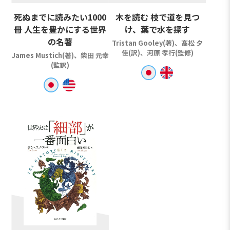
死ぬまでに読みたい1000
木を読む 枝で道を見つ
冊 人生を豊かにする世界
け、葉で水を探す
の名著
Tristan Gooley(著)、髙松 夕
佳(訳)、河原 孝行(監修)
James Mustich(著)、柴田 元幸
(監訳)