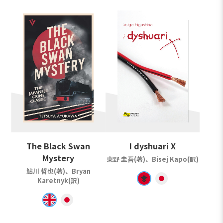
The Black Swan
I dyshuari X
Mystery
東野 圭吾(著)、Bisej Kapo(訳)
鮎川 哲也(著)、Bryan
Karetnyk(訳)