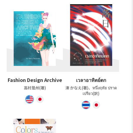
Fashion Design Archive
เวลาอาทิตย์ตก
高村是州(著)
湊 かなえ(著)、หนึ่งฤทัย ปราด
เปรียว(訳)