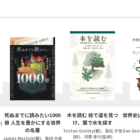
死ぬまでに読みたい1000
木を読む 枝で道を見つ
世界史
冊 人生を豊かにする世界
け、葉で水を探す
)
の名著
Tristan Gooley(著)、髙松 夕佳
Dan Sn
(訳)、河原 孝行(監修)
James Mustich(著)、柴田 元幸