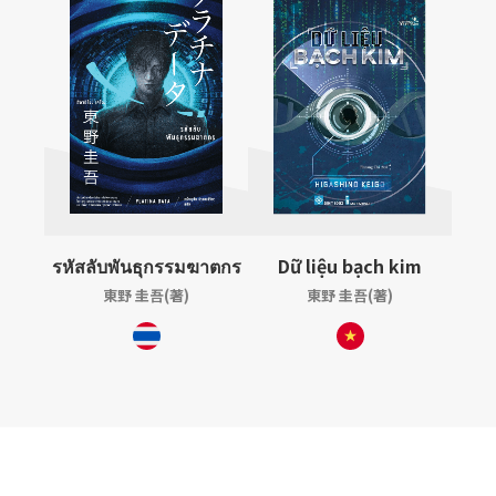
รหัสลับพันธุกรรมฆาตกร
Dữ liệu bạch kim
東野 圭吾(著)
東野 圭吾(著)