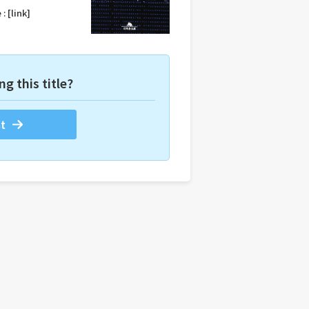
 :
[link]
ng this title?
t