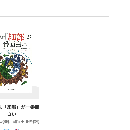
は「細部」が一番面
白い
ow(著)、禰冝田 亜希(訳)