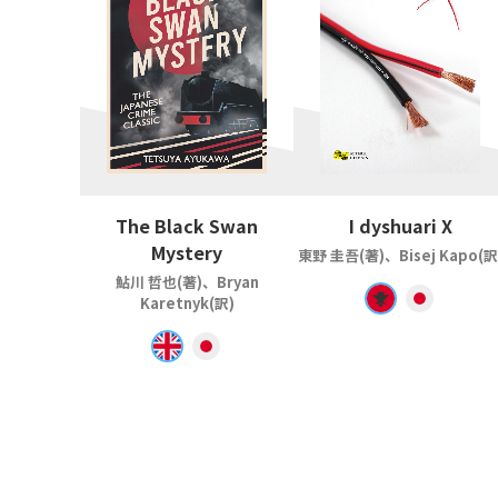
The Black Swan
I dyshuari X
Mystery
東野 圭吾(著)、Bisej Kapo(訳
鮎川 哲也(著)、Bryan
Karetnyk(訳)