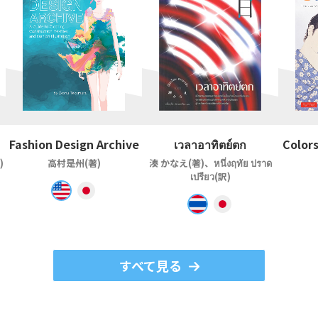
Fashion Design Archive
เวลาอาทิตย์ตก
Colors
)
高村是州(著)
湊 かなえ(著)、หนึ่งฤทัย ปราด
เปรียว(訳)
すべて見る