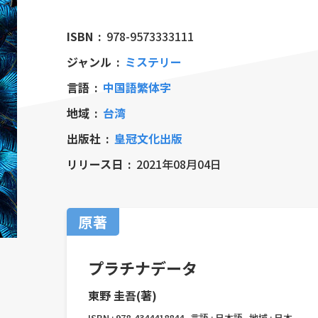
ISBN
978-9573333111
ジャンル
ミステリー
言語
中国語繁体字
地域
台湾
出版社
皇冠文化出版
リリース日
2021年08月04日
原著
プラチナデータ
東野 圭吾(著)
ISBN :
978-4344418844
言語 :
日本語
地域 :
日本