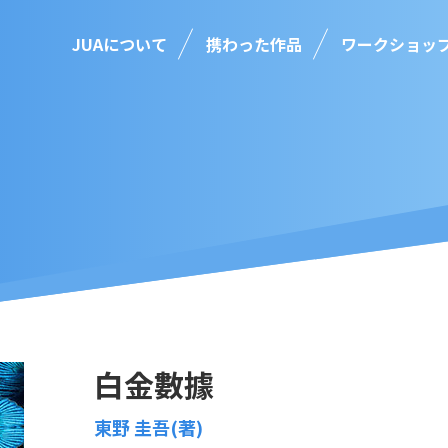
JUAについて
携わった作品
ワークショッ
白金數據
東野 圭吾(著)