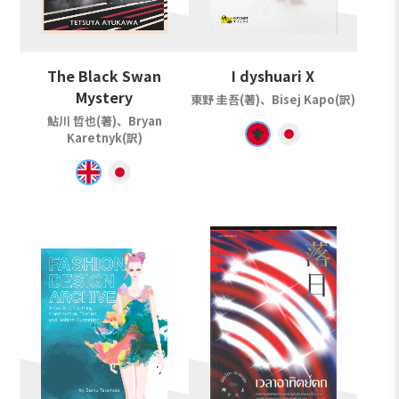
The Black Swan
I dyshuari X
Mystery
東野 圭吾(著)、Bisej Kapo(訳)
鮎川 哲也(著)、Bryan
Karetnyk(訳)