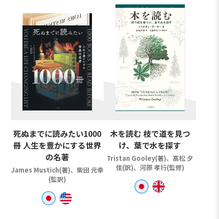
死ぬまでに読みたい1000
木を読む 枝で道を見つ
冊 人生を豊かにする世界
け、葉で水を探す
の名著
Tristan Gooley(著)、髙松 夕
佳(訳)、河原 孝行(監修)
James Mustich(著)、柴田 元幸
(監訳)