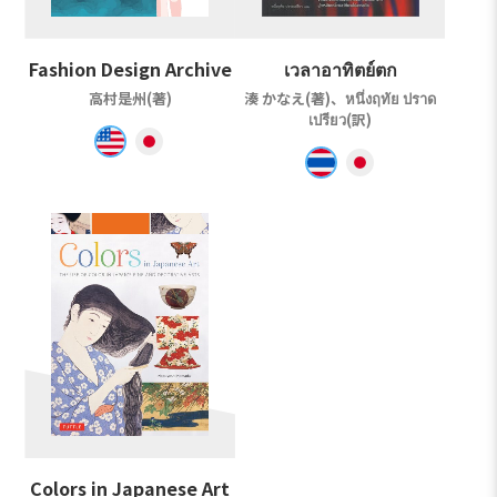
Fashion Design Archive
เวลาอาทิตย์ตก
高村是州(著)
湊 かなえ(著)、หนึ่งฤทัย ปราด
เปรียว(訳)
Colors in Japanese Art