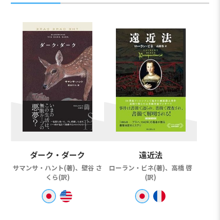
ダーク・ダーク
遠近法
サマンサ・ハント(著)、壁谷 さ
ローラン・ビネ(著)、高橋 啓
くら(訳)
(訳)