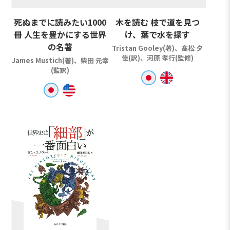
死ぬまでに読みたい1000
木を読む 枝で道を見つ
冊 人生を豊かにする世界
け、葉で水を探す
の名著
Tristan Gooley(著)、髙松 夕
佳(訳)、河原 孝行(監修)
James Mustich(著)、柴田 元幸
(監訳)