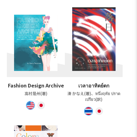
Fashion Design Archive
เวลาอาทิตย์ตก
高村是州(著)
湊 かなえ(著)、หนึ่งฤทัย ปราด
เปรียว(訳)