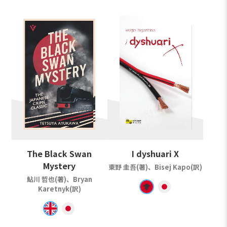
The Black Swan
I dyshuari X
Mystery
東野 圭吾(著)、Bisej Kapo(訳)
鮎川 哲也(著)、Bryan
Karetnyk(訳)