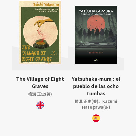
The Village of Eight
Yatsuhaka-mura : el
Graves
pueblo de las ocho
tumbas
横溝 正史(著)
横溝 正史(著)、Kazumi
Hasegawa(訳)