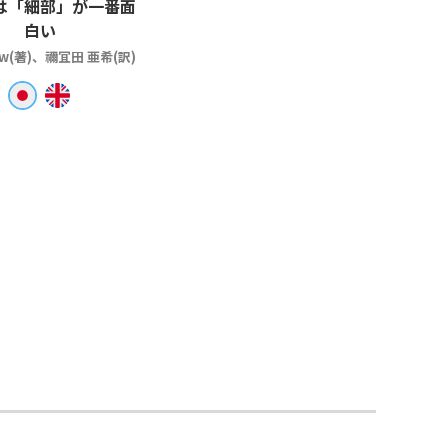
は「細部」が一番面
白い
ow(著)、禰冝田 亜希(訳)