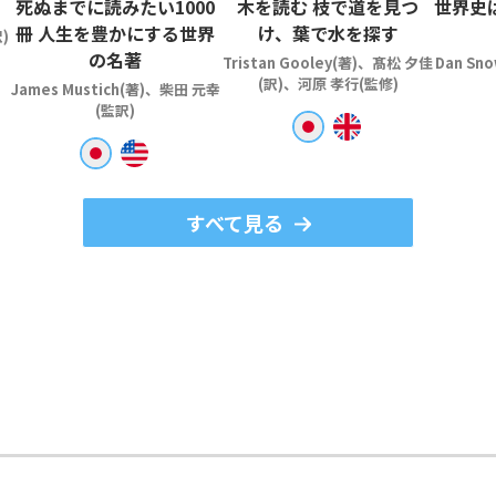
死ぬまでに読みたい1000
木を読む 枝で道を見つ
世界史
冊 人生を豊かにする世界
け、葉で水を探す
)
の名著
Tristan Gooley(著)、髙松 夕佳
Dan Sn
(訳)、河原 孝行(監修)
James Mustich(著)、柴田 元幸
(監訳)
すべて見る