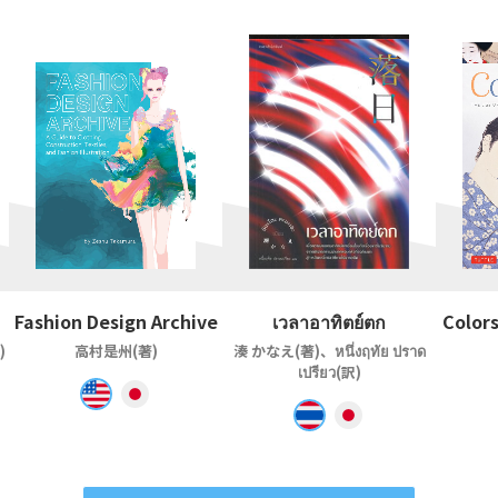
Fashion Design Archive
เวลาอาทิตย์ตก
Colors
)
高村是州(著)
湊 かなえ(著)、หนึ่งฤทัย ปราด
เปรียว(訳)