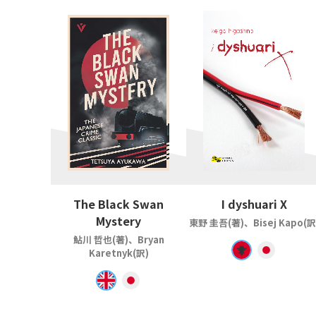
The Black Swan
I dyshuari X
Mystery
東野 圭吾(著)、Bisej Kapo(訳
鮎川 哲也(著)、Bryan
Karetnyk(訳)