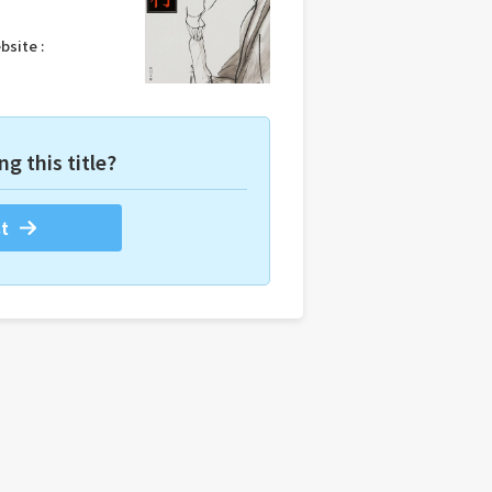
bsite :
ng this title?
t