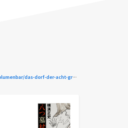
s-dorf-der-acht-graber/978-3-351-05120-4