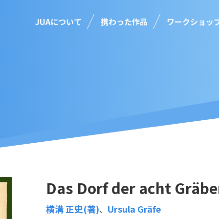
JUAについて
携わった作品
ワークショッ
Das Dorf der acht Gräbe
横溝 正史(著)
Ursula Gräfe
、