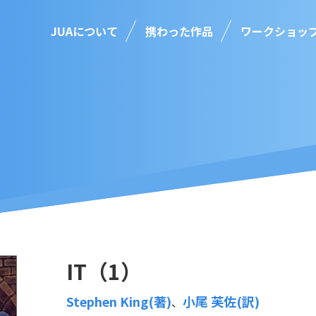
JUAについて
携わった作品
ワークショッ
IT（1）
Stephen King(著)
小尾 芙佐(訳)
、