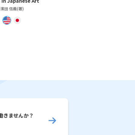
 in Japanese Art
濱田 信義(著)
働きませんか？