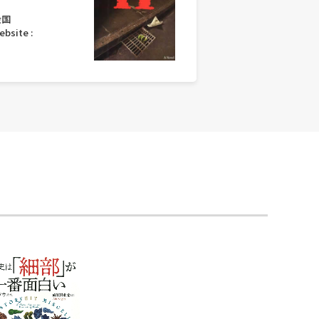
衆国
ebsite :