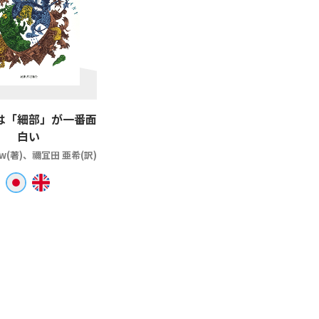
は「細部」が一番面
白い
ow(著)、禰冝田 亜希(訳)