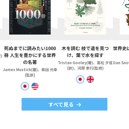
死ぬまでに読みたい1000
木を読む 枝で道を見つ
世界史
冊 人生を豊かにする世界
け、葉で水を探す
)
の名著
Tristan Gooley(著)、髙松 夕佳
Dan Sn
(訳)、河原 孝行(監修)
James Mustich(著)、柴田 元幸
(監訳)
すべて見る