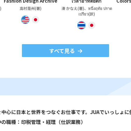
Fashion Design Archive
เวลาอาทิตย์ตก
Colors
)
高村是州(著)
湊 かなえ(著)、หนึ่งฤทัย ปราด
เปรียว(訳)
すべて見る
を中心に日本と世界をつなぐお仕事です。JUAでいっしょに
中の職種：印税管理・経理（仕訳業務）