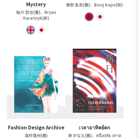
Mystery
東野 圭吾(著)、Bisej Kapo(訳)
鮎川 哲也(著)、Bryan
Karetnyk(訳)
Fashion Design Archive
เวลาอาทิตย์ตก
高村是州(著)
湊 かなえ(著)、หนึ่งฤทัย ปราด