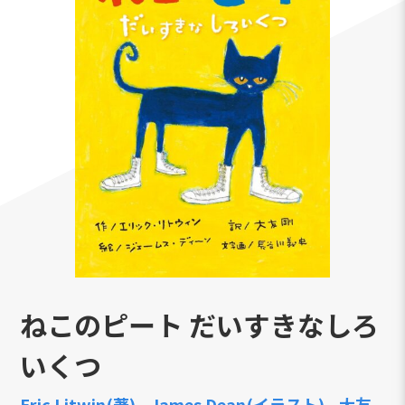
ねこのピート だいすきなしろ
いくつ
Eric Litwin(著)
James Dean(イラスト)
大友