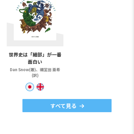
世界史は「細部」が一番
面白い
Dan Snow(著)、禰冝田 亜希
(訳)
すべて見る