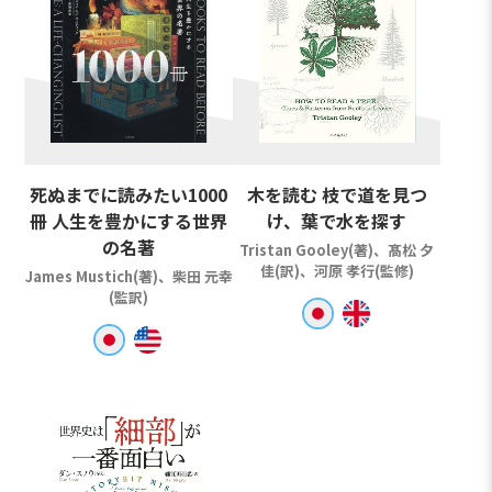
死ぬまでに読みたい1000
木を読む 枝で道を見つ
冊 人生を豊かにする世界
け、葉で水を探す
の名著
Tristan Gooley(著)、髙松 夕
佳(訳)、河原 孝行(監修)
James Mustich(著)、柴田 元幸
(監訳)