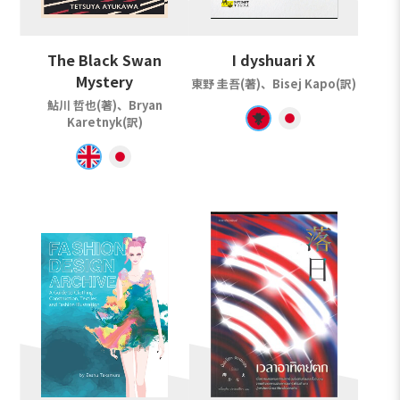
The Black Swan
I dyshuari X
Mystery
東野 圭吾(著)、Bisej Kapo(訳)
鮎川 哲也(著)、Bryan
Karetnyk(訳)