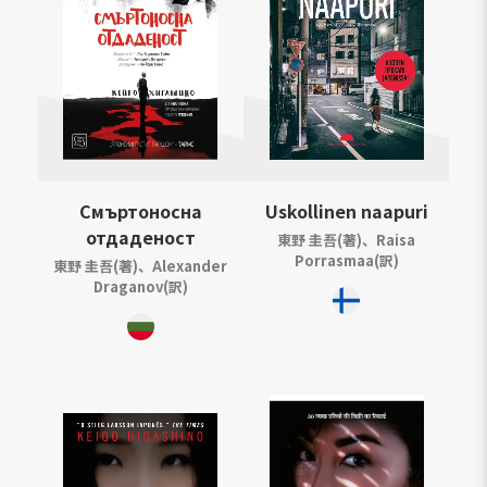
Смъртоносна
Uskollinen naapuri
отдаденост
東野 圭吾(著)、Raisa
Porrasmaa(訳)
東野 圭吾(著)、Alexander
Draganov(訳)