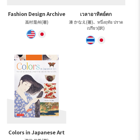
Fashion Design Archive
เวลาอาทิตย์ตก
高村是州(著)
湊 かなえ(著)、หนึ่งฤทัย ปราด
เปรียว(訳)
Colors in Japanese Art