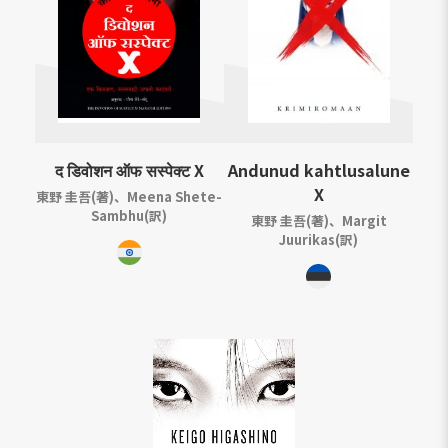
द डिवोशन ऑफ सस्पेक्ट X
Andunud kahtlusalune
X
東野 圭吾(著)、Meena Shete-
Sambhu(訳)
東野 圭吾(著)、Margit
Juurikas(訳)