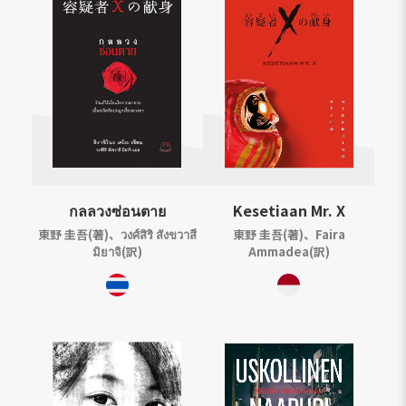
กลลวงซ่อนตาย
Kesetiaan Mr. X
東野 圭吾(著)、วงศ์สิริ สังขวาสี
東野 圭吾(著)、Faira
มิยาจิ(訳)
Ammadea(訳)