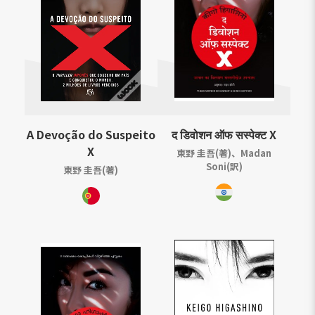
A Devoção do Suspeito
द डिवोशन ऑफ सस्पेक्ट X
X
東野 圭吾(著)、Madan
Soni(訳)
東野 圭吾(著)