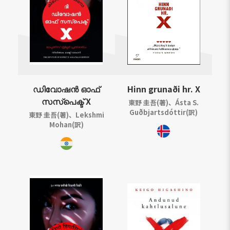
ഡിവോഷൻ ഓഫ്
Hinn grunaði hr. X
സസ്പെക്ട് X
東野 圭吾(著)、Ásta S.
Guðbjartsdóttir(訳)
東野 圭吾(著)、Lekshmi
Mohan(訳)