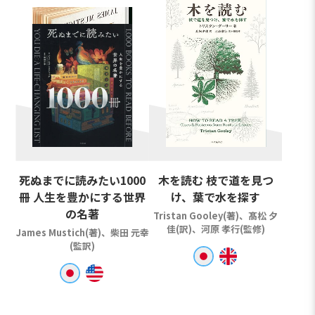
死ぬまでに読みたい1000
木を読む 枝で道を見つ
冊 人生を豊かにする世界
け、葉で水を探す
の名著
Tristan Gooley(著)、髙松 夕
佳(訳)、河原 孝行(監修)
James Mustich(著)、柴田 元幸
(監訳)