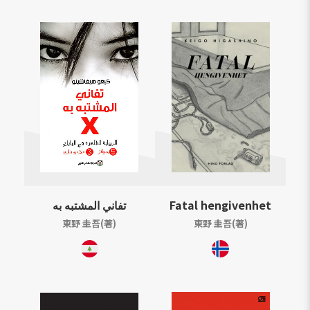
تفاني المشتبه به
Fatal hengivenhet
東野 圭吾(著)
東野 圭吾(著)