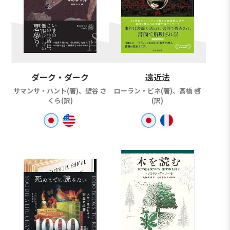
ダーク・ダーク
遠近法
サマンサ・ハント(著)、壁谷 さ
ローラン・ビネ(著)、高橋 啓
くら(訳)
(訳)