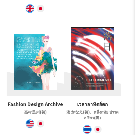
Fashion Design Archive
เวลาอาทิตย์ตก
高村是州(著)
湊 かなえ(著)、หนึ่งฤทัย ปราด
เปรียว(訳)