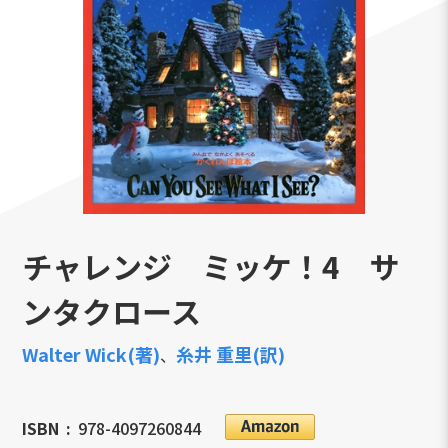
チャレンジ ミッケ！4 サ
ンタクロース
Walter Wick(著)
糸井 重里(訳)
、
ISBN
978-4097260844