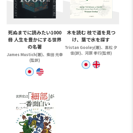
死ぬまでに読みたい1000
木を読む 枝で道を見つ
冊 人生を豊かにする世界
け、葉で水を探す
の名著
Tristan Gooley(著)、髙松 夕
佳(訳)、河原 孝行(監修)
James Mustich(著)、柴田 元幸
(監訳)