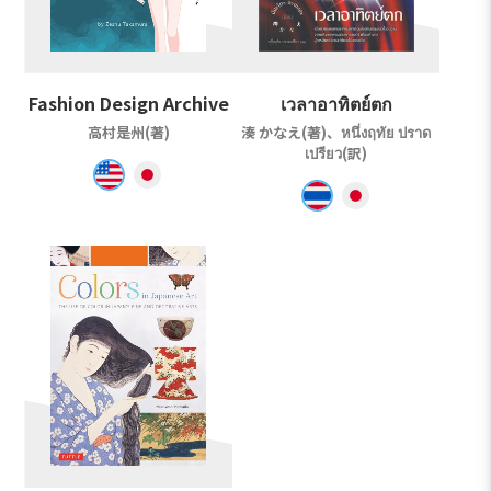
Fashion Design Archive
เวลาอาทิตย์ตก
高村是州(著)
湊 かなえ(著)、หนึ่งฤทัย ปราด
เปรียว(訳)