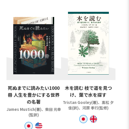
死ぬまでに読みたい1000
木を読む 枝で道を見つ
冊 人生を豊かにする世界
け、葉で水を探す
の名著
Tristan Gooley(著)、髙松 夕
佳(訳)、河原 孝行(監修)
James Mustich(著)、柴田 元幸
(監訳)