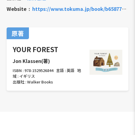
Website
https://www.tokuma.jp/book/b658775.html
原著
YOUR FOREST
Jon Klassen(著)
ISBN :
978-1529526844
言語 :
英語
地
域 :
イギリス
出版社 :
Walker Books