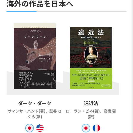
海外の作品を日本へ
ダーク・ダーク
遠近法
サマンサ・ハント(著)、壁谷 さ
ローラン・ビネ(著)、高橋 啓
くら(訳)
(訳)