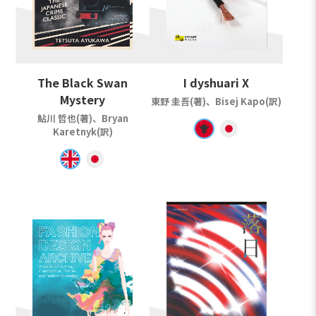
The Black Swan
I dyshuari X
Mystery
東野 圭吾(著)、Bisej Kapo(訳)
鮎川 哲也(著)、Bryan
Karetnyk(訳)