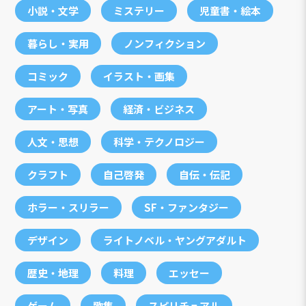
小説・文学
ミステリー
児童書・絵本
暮らし・実用
ノンフィクション
コミック
イラスト・画集
アート・写真
経済・ビジネス
人文・思想
科学・テクノロジー
クラフト
自己啓発
自伝・伝記
ホラー・スリラー
SF・ファンタジー
デザイン
ライトノベル・ヤングアダルト
歴史・地理
料理
エッセー
ゲーム
歌集
スピリチュアル