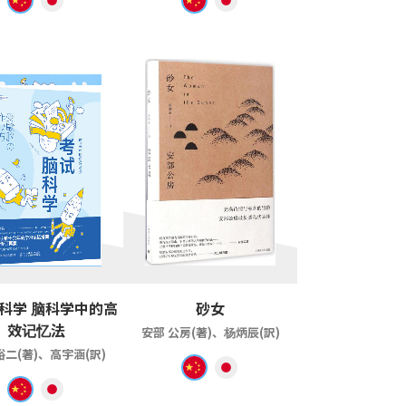
科学 脑科学中的高
砂女
效记忆法
安部 公房(著)、杨炳辰(訳)
裕二(著)、高宇涵(訳)