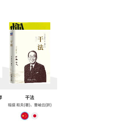
弊
干法
稲盛 和夫(著)、曹岫云(訳)