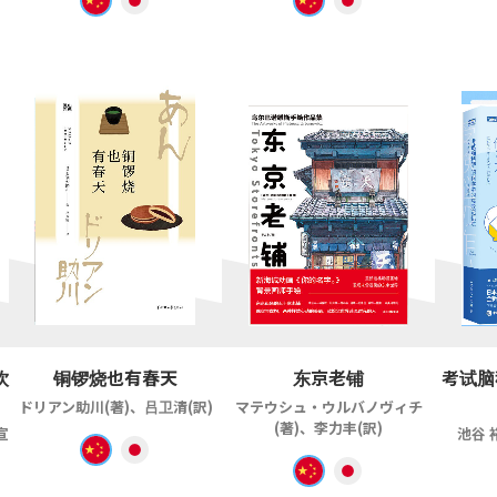
饮
铜锣烧也有春天
东京老铺
考试脑
ドリアン助川(著)、吕卫清(訳)
マテウシュ・ウルバノヴィチ
(著)、李力丰(訳)
宣
池谷 