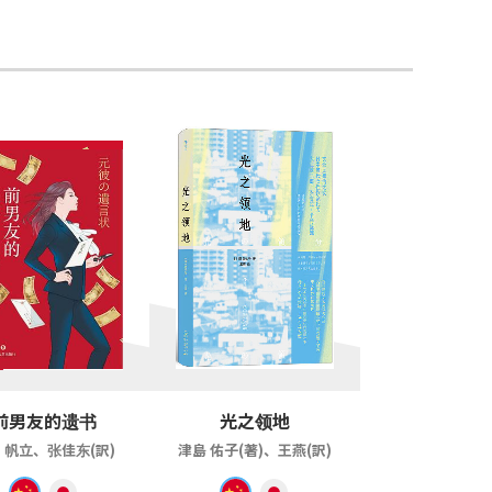
前男友的遗书
光之领地
 帆立、张佳东(訳)
津島 佑子(著)、王燕(訳)