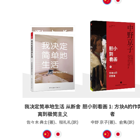
我决定简单地生活 从断舍
胆小别看画 1: 方块A的作
离到极简主义
者
佐々木 典士(著)、程礼礼(訳)
中野 京子(著)、俞隽(訳)