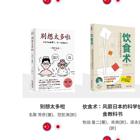
别想太多啦
饮食术：风靡日本的科学
食教科书
名取 芳彦(著)、范宏涛(訳)
牧田 善二(著)、肖爽(訳)、梁永
(訳)