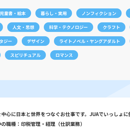
児童書・絵本
暮らし・実用
ノンフィクション
人文・思想
科学・テクノロジー
クラフト
ンタジー
デザイン
ライトノベル・ヤングアダルト
スピリチュアル
ロマンス
を中心に日本と世界をつなぐお仕事です。JUAでいっしょに
中の職種：印税管理・経理（仕訳業務）