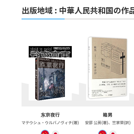
出版地域 : 中華人民共和国の作
东京夜行
箱男
マテウシュ・ウルバノヴィチ(著)
安部 公房(著)、竺家荣(訳)