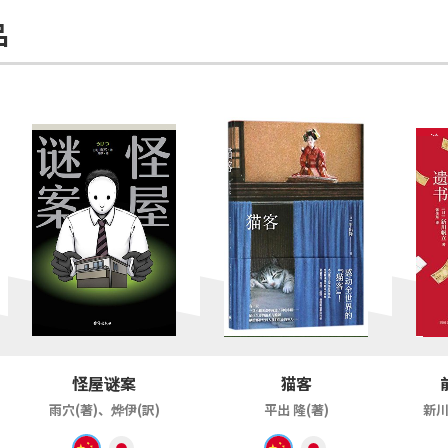
品
怪屋谜案
猫客
雨穴(著)、烨伊(訳)
平出 隆(著)
新川