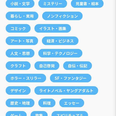
小説・文学
ミステリー
児童書・絵本
暮らし・実用
ノンフィクション
コミック
イラスト・画集
アート・写真
経済・ビジネス
人文・思想
科学・テクノロジー
クラフト
自己啓発
自伝・伝記
ホラー・スリラー
SF・ファンタジー
デザイン
ライトノベル・ヤングアダルト
歴史・地理
料理
エッセー
ゲーム
歌集
スピリチュアル