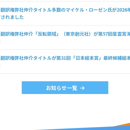
翻訳権弊社仲介タイトル多数のマイケル・ローゼン氏が2026
賞されました
語翻訳権弊社仲介「反転領域」（東京創元社）が第57回星雲賞
た
語翻訳権弊社仲介タイトルが第31回「日本絵本賞」最終候補絵
た
お知らせ一覧