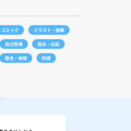
コミック
イラスト・画集
自己啓発
自伝・伝記
歴史・地理
料理