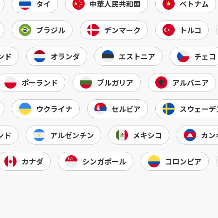
タイ
中華人民共和国
ベトナム
ブラジル
デンマーク
トルコ
ンド
オランダ
エストニア
チェコ
ポーランド
ブルガリア
アルバニア
ウクライナ
セルビア
スウェーデ
ンド
アルゼンチン
メキシコ
カン
カナダ
シンガポール
コロンビア