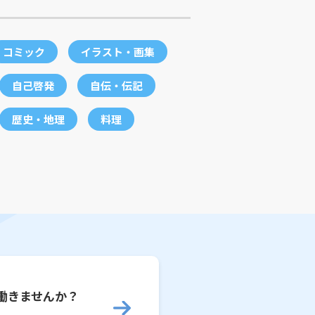
コミック
イラスト・画集
自己啓発
自伝・伝記
歴史・地理
料理
働きませんか？