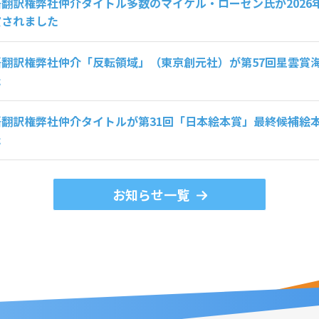
翻訳権弊社仲介タイトル多数のマイケル・ローゼン氏が2026
賞されました
語翻訳権弊社仲介「反転領域」（東京創元社）が第57回星雲賞
た
語翻訳権弊社仲介タイトルが第31回「日本絵本賞」最終候補絵
た
お知らせ一覧