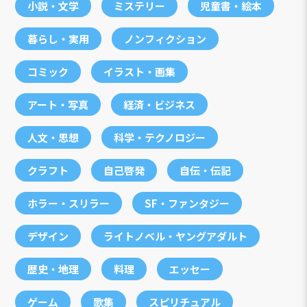
小説・文学
ミステリー
児童書・絵本
暮らし・実用
ノンフィクション
コミック
イラスト・画集
アート・写真
経済・ビジネス
人文・思想
科学・テクノロジー
クラフト
自己啓発
自伝・伝記
ホラー・スリラー
SF・ファンタジー
デザイン
ライトノベル・ヤングアダルト
歴史・地理
料理
エッセー
ゲーム
歌集
スピリチュアル