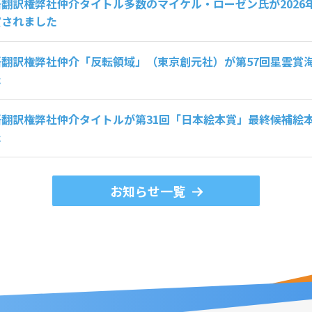
翻訳権弊社仲介タイトル多数のマイケル・ローゼン氏が2026
賞されました
語翻訳権弊社仲介「反転領域」（東京創元社）が第57回星雲賞
た
語翻訳権弊社仲介タイトルが第31回「日本絵本賞」最終候補絵
た
お知らせ一覧