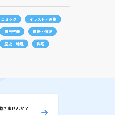
コミック
イラスト・画集
自己啓発
自伝・伝記
歴史・地理
料理
働きませんか？