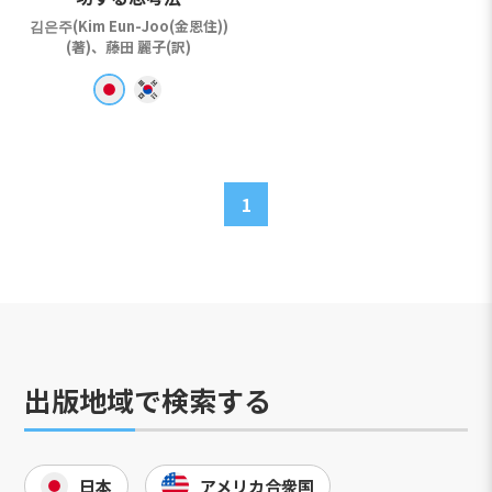
김은주(Kim Eun-Joo(金恩住))
(著)、藤田 麗子(訳)
1
出版地域で検索する
日本
アメリカ合衆国