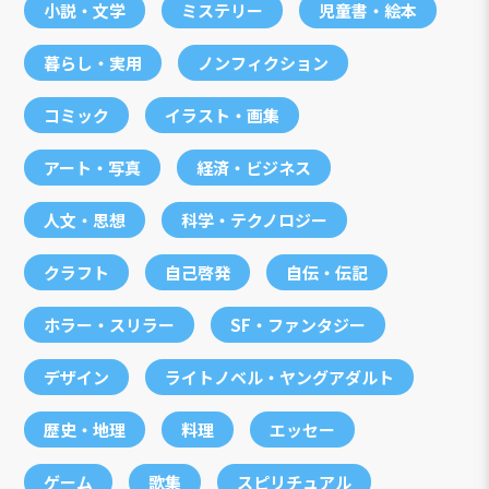
小説・文学
ミステリー
児童書・絵本
暮らし・実用
ノンフィクション
コミック
イラスト・画集
アート・写真
経済・ビジネス
人文・思想
科学・テクノロジー
クラフト
自己啓発
自伝・伝記
ホラー・スリラー
SF・ファンタジー
デザイン
ライトノベル・ヤングアダルト
歴史・地理
料理
エッセー
ゲーム
歌集
スピリチュアル