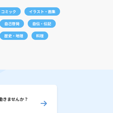
コミック
イラスト・画集
自己啓発
自伝・伝記
歴史・地理
料理
働きませんか？