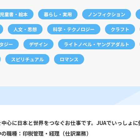
児童書・絵本
暮らし・実用
ノンフィクション
人文・思想
科学・テクノロジー
クラフト
ンタジー
デザイン
ライトノベル・ヤングアダルト
スピリチュアル
ロマンス
を中心に日本と世界をつなぐお仕事です。JUAでいっしょに
中の職種：印税管理・経理（仕訳業務）