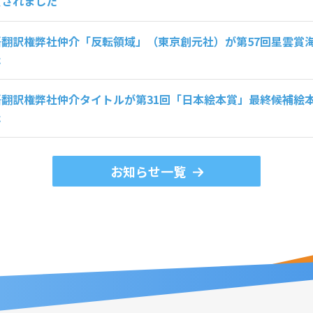
賞されました
語翻訳権弊社仲介「反転領域」（東京創元社）が第57回星雲賞
た
語翻訳権弊社仲介タイトルが第31回「日本絵本賞」最終候補絵
た
お知らせ一覧