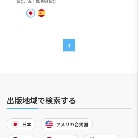
(訳)、五十嵐 絢音(訳)
1
出版地域で検索する
日本
アメリカ合衆国