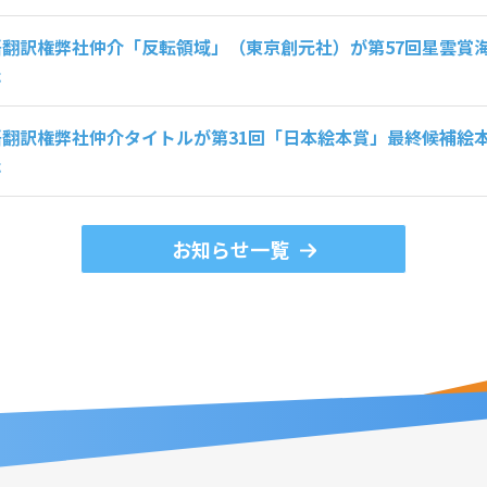
語翻訳権弊社仲介「反転領域」（東京創元社）が第57回星雲賞
た
語翻訳権弊社仲介タイトルが第31回「日本絵本賞」最終候補絵
た
お知らせ一覧