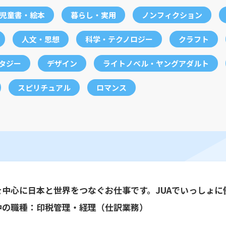
児童書・絵本
暮らし・実用
ノンフィクション
人文・思想
科学・テクノロジー
クラフト
ンタジー
デザイン
ライトノベル・ヤングアダルト
スピリチュアル
ロマンス
を中心に日本と世界をつなぐお仕事です。JUAでいっしょに
中の職種：印税管理・経理（仕訳業務）