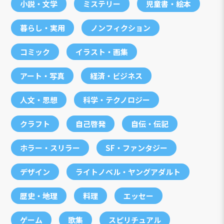
小説・文学
ミステリー
児童書・絵本
暮らし・実用
ノンフィクション
コミック
イラスト・画集
アート・写真
経済・ビジネス
人文・思想
科学・テクノロジー
クラフト
自己啓発
自伝・伝記
ホラー・スリラー
SF・ファンタジー
デザイン
ライトノベル・ヤングアダルト
歴史・地理
料理
エッセー
ゲーム
歌集
スピリチュアル