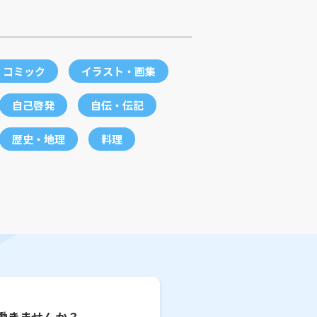
コミック
イラスト・画集
自己啓発
自伝・伝記
歴史・地理
料理
働きませんか？