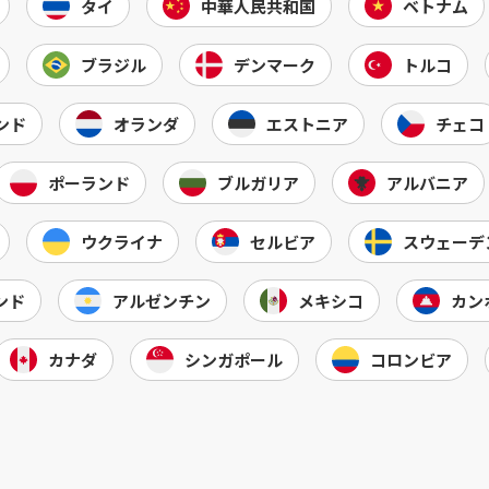
タイ
中華人民共和国
ベトナム
ブラジル
デンマーク
トルコ
ンド
オランダ
エストニア
チェコ
ポーランド
ブルガリア
アルバニア
ウクライナ
セルビア
スウェーデ
ンド
アルゼンチン
メキシコ
カン
カナダ
シンガポール
コロンビア