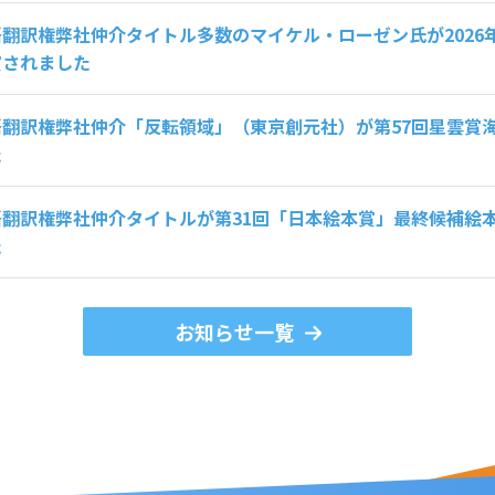
翻訳権弊社仲介タイトル多数のマイケル・ローゼン氏が2026
賞されました
語翻訳権弊社仲介「反転領域」（東京創元社）が第57回星雲賞
た
語翻訳権弊社仲介タイトルが第31回「日本絵本賞」最終候補絵
た
お知らせ一覧