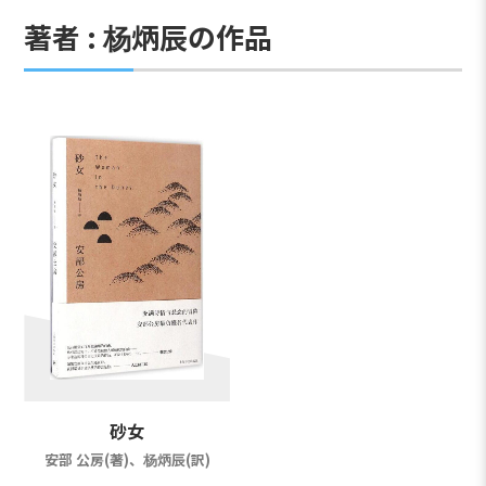
著者 : 杨炳辰の作品
砂女
安部 公房(著)、杨炳辰(訳)