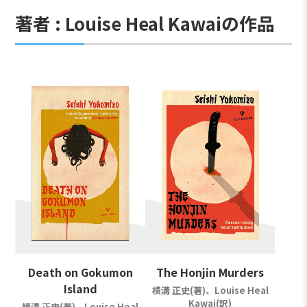
著者 : Louise Heal Kawaiの作品
Death on Gokumon
The Honjin Murders
Island
横溝 正史(著)、Louise Heal
Kawai(訳)
横溝 正史(著)、Louise Heal